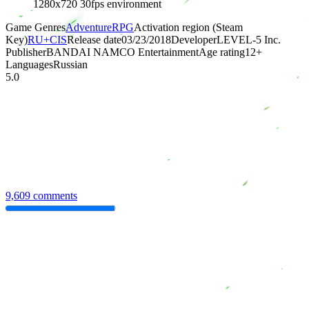
1280x720 30fps environment
Game Genres
Adventure
RPG
Activation region (Steam
Key)
RU+CIS
Release date
03/23/2018
Developer
LEVEL-5 Inc.
Publisher
BANDAI NAMCO Entertainment
Age rating
12
+
Languages
Russian
5.0
9,609 comments