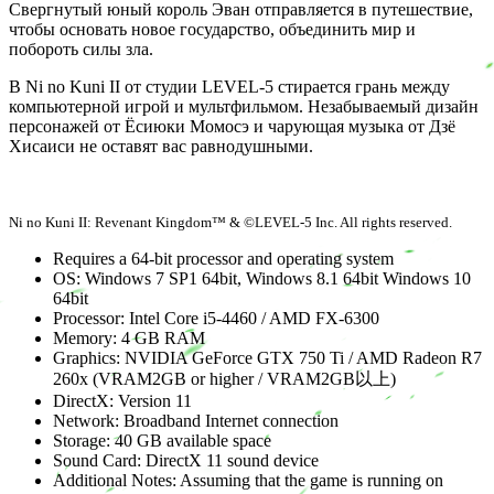
Свергнутый юный король Эван отправляется в путешествие,
чтобы основать новое государство, объединить мир и
побороть силы зла.
В Ni no Kuni II от студии LEVEL-5 стирается грань между
компьютерной игрой и мультфильмом. Незабываемый дизайн
персонажей от Ёсиюки Момосэ и чарующая музыка от Дзё
Хисаиси не оставят вас равнодушными.
Ni no Kuni II: Revenant Kingdom™ & ©LEVEL-5 Inc. All rights reserved.
Requires a 64-bit processor and operating system
OS: Windows 7 SP1 64bit, Windows 8.1 64bit Windows 10
64bit
Processor: Intel Core i5-4460 / AMD FX-6300
Memory: 4 GB RAM
Graphics: NVIDIA GeForce GTX 750 Ti / AMD Radeon R7
260x (VRAM2GB or higher / VRAM2GB以上)
DirectX: Version 11
Network: Broadband Internet connection
Storage: 40 GB available space
Sound Card: DirectX 11 sound device
Additional Notes: Assuming that the game is running on