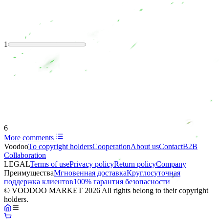
1
6
More comments
Voodoo
To copyright holders
Сooperation
About us
Contact
B2B
Collaboration
LEGAL
Terms of use
Privacy policy
Return policy
Company
Преимущества
Мгновенная доставка
Круглосуточная
поддержка клиентов
100% гарантия безопасности
© VOODOO MARKET 2026 All rights belong to their copyright
holders.