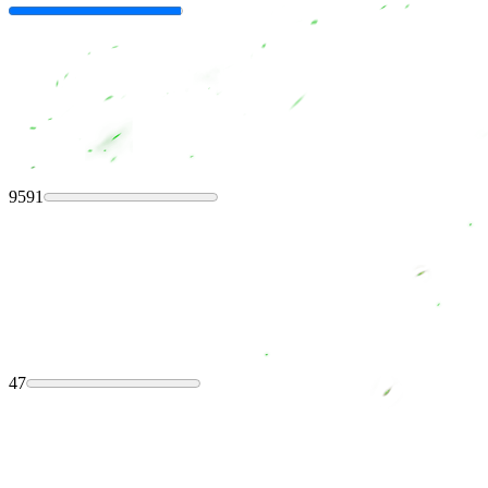
9591
47