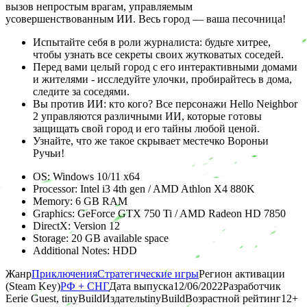
вызов непростым врагам, управляемым
усовершенствованным ИИ. Весь город — ваша песочница!
Испытайте себя в роли журналиста: будьте хитрее,
чтобы узнать все секреты своих жутковатых соседей.
Перед вами целый город с его интерактивными домами
и жителями - исследуйте улочки, пробирайтесь в дома,
следите за соседями.
Вы против ИИ: кто кого? Все персонажи Hello Neighbor
2 управляются различными ИИ, которые готовы
защищать свой город и его тайны любой ценой.
Узнайте, что же такое скрывает местечко Вороньи
Ручьи!
OS: Windows 10/11 x64
Processor: Intel i3 4th gen / AMD Athlon X4 880K
Memory: 6 GB RAM
Graphics: GeForce GTX 750 Ti / AMD Radeon HD 7850
DirectX: Version 12
Storage: 20 GB available space
Additional Notes: HDD
Жанр
Приключения
Стратегические игры
Регион активации
(Steam Key)
РФ + СНГ
Дата выпуска
12/06/2022
Разработчик
Eerie Guest, tinyBuild
Издатель
tinyBuild
Возрастной рейтинг
12
+