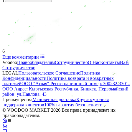
1
6
Еще комментарии
Voodoo
Правообладателям
Сотрудничество
О Нас
Контакты
B2B
Сотрудничество
LEGAL
Пользовательское Соглашение
Политика
Конфиденциальности
Политика возврата и возвратных
платежей
ООО "Аглая" Регистрационный номер: 300232-3301-
ООО Адрес: Кыргызская Республика, Бишкек, Первомайский
район, ул.Павлова, 43
Преимущества
Мгновенная доставка
Круглосуточная
поддержка клиентов
100% гарантия безопасности
© VOODOO MARKET 2026 Все права принадлежат их
правообладателям.