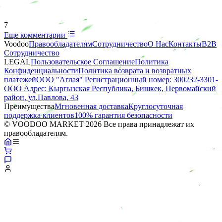
7
Еще комментарии
Voodoo
Правообладателям
Сотрудничество
О Нас
Контакты
B2B
Сотрудничество
LEGAL
Пользовательское Соглашение
Политика
Конфиденциальности
Политика возврата и возвратных
платежей
ООО "Аглая" Регистрационный номер: 300232-3301-
ООО Адрес: Кыргызская Республика, Бишкек, Первомайский
район, ул.Павлова, 43
Преимущества
Мгновенная доставка
Круглосуточная
поддержка клиентов
100% гарантия безопасности
© VOODOO MARKET 2026 Все права принадлежат их
правообладателям.