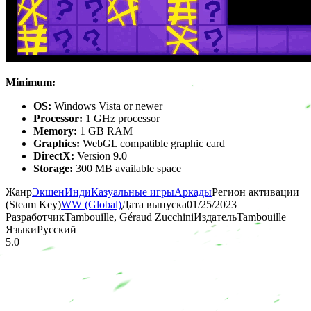
Minimum:
OS:
Windows Vista or newer
Processor:
1 GHz processor
Memory:
1 GB RAM
Graphics:
WebGL compatible graphic card
DirectX:
Version 9.0
Storage:
300 MB available space
Жанр
Экшен
Инди
Казуальные игры
Аркады
Регион активации
(Steam Key)
WW (Global)
Дата выпуска
01/25/2023
Разработчик
Tambouille, Géraud Zucchini
Издатель
Tambouille
Языки
Русский
5.0