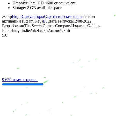
Graphics: Intel HD 4600 or equivalent
Storage: 2 GB available space
Жанр
Инди
Симуляторы
Стратегические игры
Регион
активации (Steam Key)
EU
Дата выпуска
12/08/2022
Разработчик
The Secret Games Company
Издатель
Goblinz
Publishing, IndieArk
Языки
Английский
5.0
9 629 комментариев