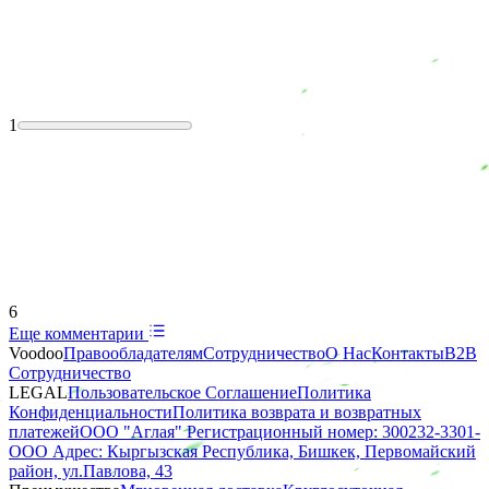
1
6
Еще комментарии
Voodoo
Правообладателям
Сотрудничество
О Нас
Контакты
B2B
Сотрудничество
LEGAL
Пользовательское Соглашение
Политика
Конфиденциальности
Политика возврата и возвратных
платежей
ООО "Аглая" Регистрационный номер: 300232-3301-
ООО Адрес: Кыргызская Республика, Бишкек, Первомайский
район, ул.Павлова, 43