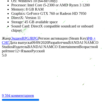
OS: Windows 10 (64-bit Only)
Processor: Intel Core i5-2300 or AMD Ryzen 3 1200
Memory: 8 GB RAM
Graphics: GeForce GTX 760 or Radeon HD 7950
DirectX: Version 11
Storage: 45 GB available space
Sound Card: DirectX compatible soundcard or onboard
chipset
Жанр
Экшен
RPG
JRPG
Регион активации (Steam Key)
РФ +
СНГ
Дата выпуска
09/09/2020
Разработчик
BANDAI NAMCO
Studios
Издатель
BANDAI NAMCO Entertainment
Возрастной
рейтинг
12
+
Языки
Русский
5.0
9 594 комментариев