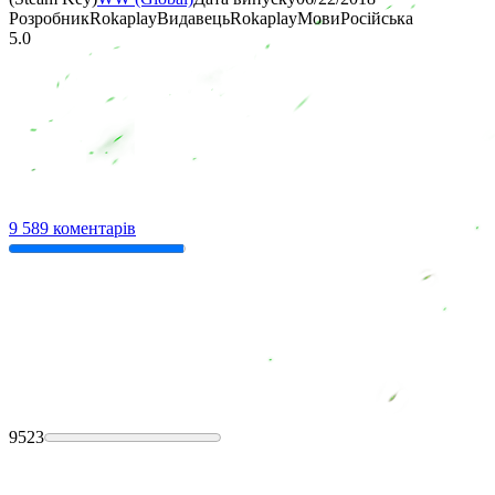
Розробник
Rokaplay
Видавець
Rokaplay
Мови
Російська
5.0
9 589 коментарів
9523