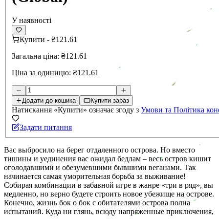
У наявності
Купити
-
₴121.61
Загальна ціна:
₴121.61
Ціна за одиницю:
₴121.61
Додати до кошика
Купити зараз
Натискання «Купити» означає згоду з
Умови та Політика кон
Задати питання
Вас выбросило на берег отдаленного острова. Но вместо
тишины и уединения вас ожидал бедлам – весь остров кишит
оголодавшими и обезумевшими бывшими веганами. Так
начинается самая уморительная борьба за выживание!
Собирая комбинации в забавной игре в жанре «три в ряд», вы
медленно, но верно будете строить новое убежище на острове.
Конечно, жизнь бок о бок с обитателями острова полна
испытаний. Куда ни глянь, всюду напряженные приключения,