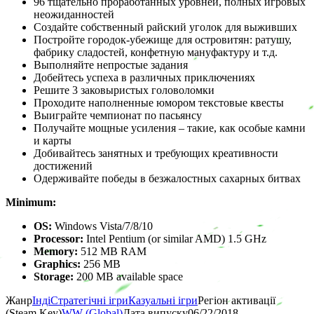
96 тщательно проработанных уровней, полных игровых
неожиданностей
Создайте собственный райский уголок для выживших
Постройте городок-убежище для островитян: ратушу,
фабрику сладостей, конфетную мануфактуру и т.д.
Выполняйте непростые задания
Добейтесь успеха в различных приключениях
Решите 3 заковыристых головоломки
Проходите наполненные юмором текстовые квесты
Выиграйте чемпионат по пасьянсу
Получайте мощные усиления – такие, как особые камни
и карты
Добивайтесь занятных и требующих креативности
достижений
Одерживайте победы в безжалостных сахарных битвах
Minimum:
OS:
Windows Vista/7/8/10
Processor:
Intel Pentium (or similar AMD) 1.5 GHz
Memory:
512 MB RAM
Graphics:
256 MB
Storage:
200 MB available space
Жанр
Інді
Стратегічні ігри
Казуальні ігри
Регіон активації
(Steam Key)
WW (Global)
Дата випуску
06/22/2018