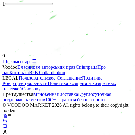
1
6
Ще коментарі
Voodoo
Власникам авторських прав
Співпраця
Про
нас
Контакти
B2B Collaboration
LEGAL
Пользовательское Соглашение
Политика
Конфиденциальности
Политика возврата и возвратных
платежей
Company
Преимущества
Мгновенная доставка
Круглосуточная
поддержка клиентов
100% гарантия безопасности
© VOODOO MARKET 2026 All rights belong to their copyright
holders.