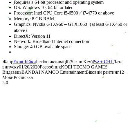
Requires a 64-bit processor and operating system
OS: Windows 10, 64-bit or later
Processor: Intel CPU Core i5-6500／i7-4770 or above
Memory: 8 GB RAM
Graphics: Nvidia GTX960～GTX1060（at least GTX460 or
above）
DirectX: Version 11
Network: Broadband Internet connection
Storage: 40 GB available space
Жанр
Екшн
Бійки
Регіон активації (Steam Key)
РФ + СНГ
Дата
випуску
01/20/2020
Розробник
KOEI TECMO GAMES
Видавець
BANDAI NAMCO Entertainment
Віковий рейтинг
12
+
Мови
Російська
5.0