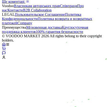
Ще коментарі
Voodoo
Власникам авторських прав
Співпраця
Про
нас
Контакти
B2B Collaboration
LEGAL
Пользовательское Соглашение
Политика
Конфиденциальности
Политика возврата и возвратных
платежей
Company
Преимущества
Мгновенная доставка
Круглосуточная
поддержка клиентов
100% гарантия безопасности
© VOODOO MARKET 2026 All rights belong to their copyright
holders.