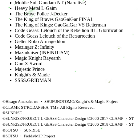
Mobile Suit Gundam NT (Narrative)
Heavy Metal L-Gaim
The Brave Police J-Decker
The King of Braves GaoGaiGar FINAL
The King of Kings: GaoGaiGar VS Betterman
Code Geass: Lelouch of the Rebellion III - Glorification
Code Geass Lelouch of the Re;surrection
Getter Robo Armageddon
Mazinger Z: Infinity
Mazinkaiser (INFINITISM)
Magic Knight Rayearth
Gun X Sword
Majestic Prince
Knight's & Magic
SSSS.GRIDMAN
©Hisago Amazake no ・ SHUFUNOTOMO/Knight’s & Magic Project
©CLAMP, ST/KODANSHA, TMS. All Rights Reserved.
©SUNRISE
©SUNRISE/PROJECT L GEASS Character Design ©2006 2017 CLAMP ・ ST
©SUNRISE/PROJECT L GEASS Character Design ©2006 2018 CLAMP ・ ST
©SOTSU ・ SUNRISE
©SOTSU ・ Fields/MJP Project