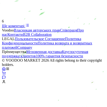
6
Ще коментарі
Voodoo
Власникам авторських прав
Співпраця
Про
нас
Контакти
B2B Collaboration
LEGAL
Пользовательское Соглашение
Политика
Конфиденциальности
Политика возврата и возвратных
платежей
Company
Преимущества
Мгновенная доставка
Круглосуточная
поддержка клиентов
100% гарантия безопасности
© VOODOO MARKET 2026 All rights belong to their copyright
holders.