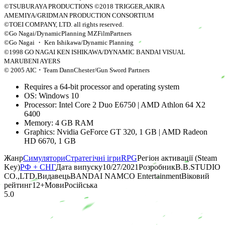
©TSUBURAYA PRODUCTIONS ©2018 TRIGGER,AKIRA
AMEMIYA/GRIDMAN PRODUCTION CONSORTIUM
©TOEI COMPANY, LTD. all rights reserved.
©Go Nagai/DynamicPlanning MZFilmPartners
©Go Nagai ・ Ken Ishikawa/Dynamic Planning
©1998 GO NAGAI KEN ISHIKAWA/DYNAMIC BANDAI VISUAL
MARUBENI AYERS
© 2005 AIC ･ Team DannChester/Gun Sword Partners
Requires a 64-bit processor and operating system
OS: Windows 10
Processor: Intel Core 2 Duo E6750 | AMD Athlon 64 X2
6400
Memory: 4 GB RAM
Graphics: Nvidia GeForce GT 320, 1 GB | AMD Radeon
HD 6670, 1 GB
Жанр
Симулятори
Стратегічні ігри
RPG
Регіон активації (Steam
Key)
РФ + СНГ
Дата випуску
10/27/2021
Розробник
B.B.STUDIO
CO.,LTD.
Видавець
BANDAI NAMCO Entertainment
Віковий
рейтинг
12
+
Мови
Російська
5.0