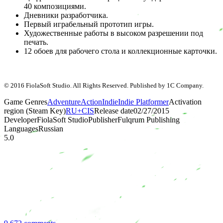
40 композициями.
Дневники разработчика.
Первый играбельный прототип игры.
Художественные работы в высоком разрешении под
печать.
12 обоев для рабочего стола и коллекционные карточки.
© 2016 FiolaSoft Studio. All Rights Reserved. Published by 1C Company.
Game Genres
Adventure
Action
Indie
Indie Platformer
Activation
region (Steam Key)
RU+CIS
Release date
02/27/2015
Developer
FiolaSoft Studio
Publisher
Fulqrum Publishing
Languages
Russian
5.0