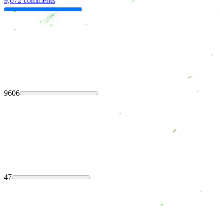
9,672 comments
9606
47