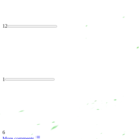
12
1
6
More comments