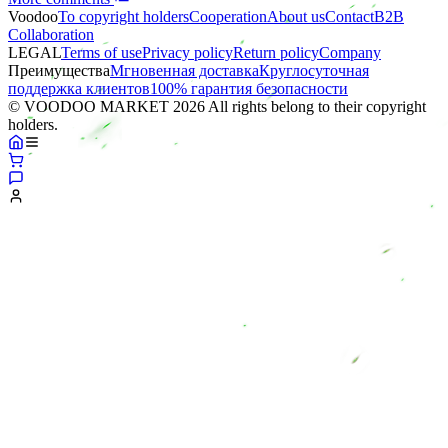
Voodoo
To copyright holders
Сooperation
About us
Contact
B2B
Collaboration
LEGAL
Terms of use
Privacy policy
Return policy
Company
Преимущества
Мгновенная доставка
Круглосуточная
поддержка клиентов
100% гарантия безопасности
© VOODOO MARKET 2026 All rights belong to their copyright
holders.