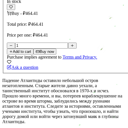
In stock
Buy
-
₽464.41
Total price:
₽464.41
Price per one:
₽464.41
Add to cart
Buy now
Purchase implies agreement to
Terms and Privacy.
Ask a question
Падение Атлантиды оставило небольшой остров
незатопленным. Старые жители давно уехали, а
таинственный институт обосновался в 1970-х и исчез.
Прошло много времени, и вы, потерпев кораблекрушение на
острове во время шторма, заблудились между руинами
атлантов и института. Следите за историями, оставленными
учеными института, чтобы узнать, что произошло, и найти
дорогу домой или войти через затонувший маяк в глубины
Атлантиды.