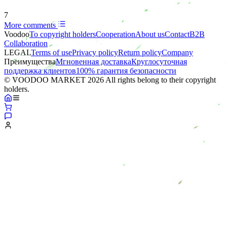
7
More comments
Voodoo
To copyright holders
Сooperation
About us
Contact
B2B
Collaboration
LEGAL
Terms of use
Privacy policy
Return policy
Company
Преимущества
Мгновенная доставка
Круглосуточная
поддержка клиентов
100% гарантия безопасности
© VOODOO MARKET 2026 All rights belong to their copyright
holders.