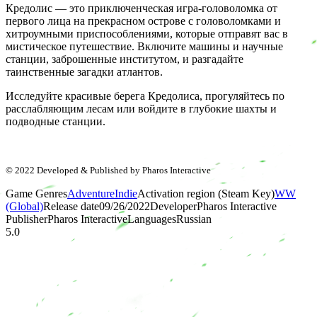
Кредолис — это приключенческая игра-головоломка от
первого лица на прекрасном острове с головоломками и
хитроумными приспособлениями, которые отправят вас в
мистическое путешествие. Включите машины и научные
станции, заброшенные институтом, и разгадайте
таинственные загадки атлантов.
Исследуйте красивые берега Кредолиса, прогуляйтесь по
расслабляющим лесам или войдите в глубокие шахты и
подводные станции.
© 2022 Developed & Published by Pharos Interactive
Game Genres
Adventure
Indie
Activation region (Steam Key)
WW
(Global)
Release date
09/26/2022
Developer
Pharos Interactive
Publisher
Pharos Interactive
Languages
Russian
5.0