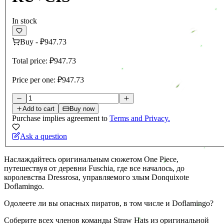
In stock
Buy
-
₽947.73
Total price:
₽947.73
Price per one:
₽947.73
Add to cart
Buy now
Purchase implies agreement to
Terms and Privacy.
Ask a question
Наслаждайтесь оригинальным сюжетом One Piece,
путешествуя от деревни Fuschia, где все началось, до
королевства Dressrosa, управляемого злым Donquixote
Doflamingo.
Одолеете ли вы опасных пиратов, в том числе и Doflamingo?
Соберите всех членов команды Straw Hats из оригинальной