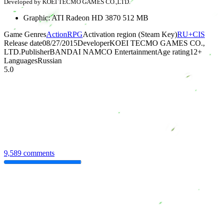
Developed by KOEI TECMO GAMES CO.,LTD.
Graphic: ATI Radeon HD 3870 512 MB
Game Genres
Action
RPG
Activation region (Steam Key)
RU+CIS
Release date
08/27/2015
Developer
KOEI TECMO GAMES CO.,
LTD.
Publisher
BANDAI NAMCO Entertainment
Age rating
12
+
Languages
Russian
5.0
9,589 comments