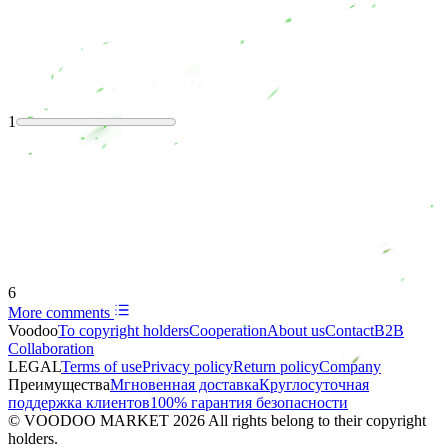
1
6
More comments
Voodoo
To copyright holders
Сooperation
About us
Contact
B2B
Collaboration
LEGAL
Terms of use
Privacy policy
Return policy
Company
Преимущества
Мгновенная доставка
Круглосуточная
поддержка клиентов
100% гарантия безопасности
© VOODOO MARKET 2026 All rights belong to their copyright
holders.