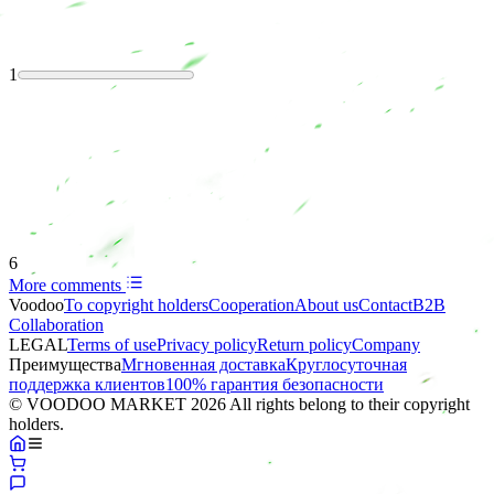
1
6
More comments
Voodoo
To copyright holders
Сooperation
About us
Contact
B2B
Collaboration
LEGAL
Terms of use
Privacy policy
Return policy
Company
Преимущества
Мгновенная доставка
Круглосуточная
поддержка клиентов
100% гарантия безопасности
© VOODOO MARKET 2026 All rights belong to their copyright
holders.