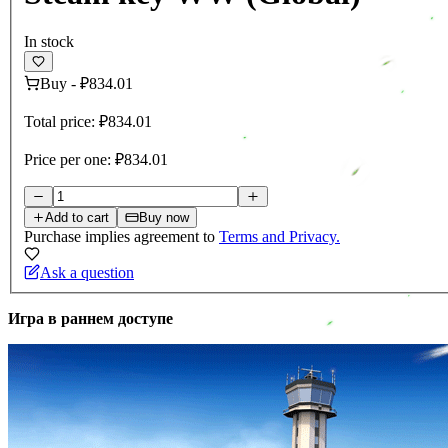
In stock
Buy
-
₽834.01
Total price:
₽834.01
Price per one:
₽834.01
Add to cart
Buy now
Purchase implies agreement to
Terms and Privacy.
Ask a question
Игра в раннем доступе