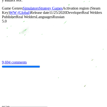
у ваших ног.
Game Genres
Simulators
Strategy Games
Activation region (Steam
Key)
WW (Global)
Release date
11/25/2020
Developer
Real Welders
Publisher
Real Welders
Languages
Russian
5.0
9,694 comments