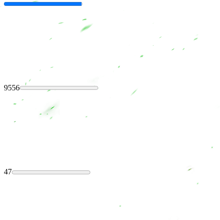
9556
47