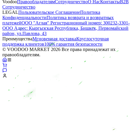
Voodoo
Правообладателям
Сотрудничество
О Нас
Контакты
B2B
Сотрудничество
LEGAL
Пользовательское Соглашение
Политика
Конфиденциальности
Политика возврата и возвратных
платежей
ООО "Аглая" Регистрационный номер: 300232-3301-
ООО Адрес: Кыргызская Республика, Бишкек, Первомайский
район, ул.Павлова, 43
Преимущества
Мгновенная доставка
Круглосуточная
поддержка клиентов
100% гарантия безопасности
© VOODOO MARKET 2026 Все права принадлежат их
правообладателям.