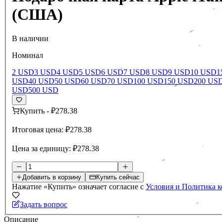
(США)
В наличии
Номинал
2 USD
3 USD
4 USD
5 USD
6 USD
7 USD
8 USD
9 USD
10 USD
1
USD
40 USD
50 USD
60 USD
70 USD
100 USD
150 USD
200 US
USD
500 USD
Купить
-
₽278.38
Итоговая цена:
₽278.38
Цена за единицу:
₽278.38
Добавить в корзину
Купить сейчас
Нажатие «Купить» означает согласие с
Условия и Политика 
Задать вопрос
Описание