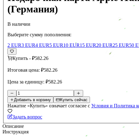
(Германия)
В наличии
Выберите сумму пополнения:
2 EUR
3 EUR
4 EUR
5 EUR
10 EUR
15 EUR
20 EUR
25 EUR
50 
Купить
-
₽582.26
Итоговая цена:
₽582.26
Цена за единицу:
₽582.26
Добавить в корзину
Купить сейчас
Нажатие «Купить» означает согласие с
Условия и Политика 
Задать вопрос
Описание
Инструкция