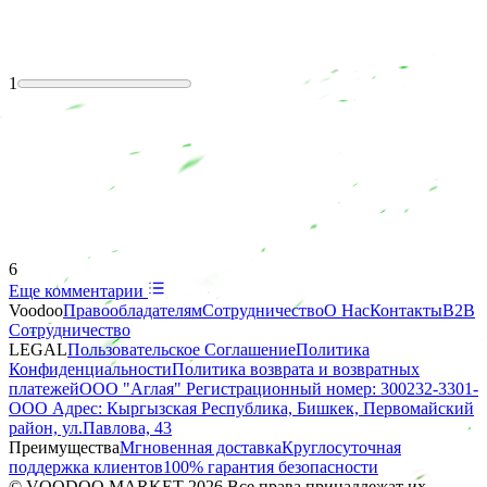
1
6
Еще комментарии
Voodoo
Правообладателям
Сотрудничество
О Нас
Контакты
B2B
Сотрудничество
LEGAL
Пользовательское Соглашение
Политика
Конфиденциальности
Политика возврата и возвратных
платежей
ООО "Аглая" Регистрационный номер: 300232-3301-
ООО Адрес: Кыргызская Республика, Бишкек, Первомайский
район, ул.Павлова, 43
Преимущества
Мгновенная доставка
Круглосуточная
поддержка клиентов
100% гарантия безопасности
© VOODOO MARKET 2026 Все права принадлежат их