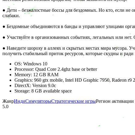
● Дети – безжалостные боссы для бездомных. Но кто, если не
слабаки.
● Бездомные объединяются в банды и управляют улицами орга
● Участвуйте в организованных событиях, легальных или нет.
● Наведите шороху в аллеях и скрытых местах мира мусора. У
получить стабильный приток ресурсов, которые скудны и ради 
OS: Windows 10
Processor: Quad Core 2.4ghz base or better
Memory: 12 GB RAM
Graphics: 960 gtx mobile, Intel HD Graphic 7950, Radeon r9 2
DirectX: Version 9.0c
Storage: 8 GB available space
Жанр
Инди
Симуляторы
Стратегические игры
Регион активации 
5.0