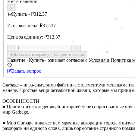
Нет в наличии
Купить
-
₽312.37
Итоговая цена:
₽312.37
Цена за единицу:
₽312.37
Добавить в корзину
Купить сейчас
Нажатие «Купить» означает согласие с
Условия и Политика 
Задать вопрос
Garbage – игра-симулятор файтинга с элементами менеджмента
манере. Простые вещи беззаботной жизни, которые мы принимае
ОСОБЕННОСТИ
● Проникнитесь леденящей историей через нарисованные вручн
мир Garbage.
● Мир Garbage покажет вам мрачные декорации города с визуа
разобрать ни единого слова, лишь бормотание странного бомжа