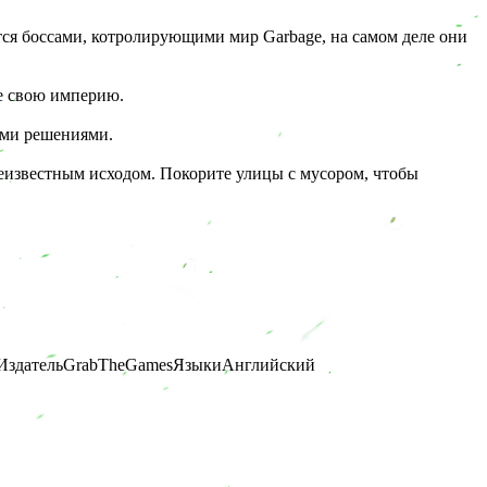
тся боссами, котролирующими мир Garbage, на самом деле они
те свою империю.
ими решениями.
неизвестным исходом. Покорите улицы с мусором, чтобы
Издатель
GrabTheGames
Языки
Английский