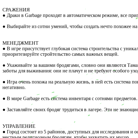
СРАЖЕНИЯ
● Драки в Garbage проходят в автоматическом режиме, все при
● Выбирайте из сотни умений, чтобы создать нечто похожее на
МЕНЕДЖМЕНТ
● В игре присутствует глубокая система строительства с уни
приоритезируйте стройтельство самых важных вещей.
● Ухаживайте за вашими бродягами, словно они являются Тама
заботы для выживания: они не плачут и не требуют особого ухо
● Игра очень похожа на реальную жизнь, в ней есть система по
негативно.
● В мире Garbage есть система инвентаря с сотнями предметов
● Заставляйте своих бродяг трудиться в лагере. Эти не знающ
УПРАВЛЕНИЕ
● Город состоит из 5 районов, доступных для исследования и 
местным религиозным бродягям, чтобы захватить их мусор.