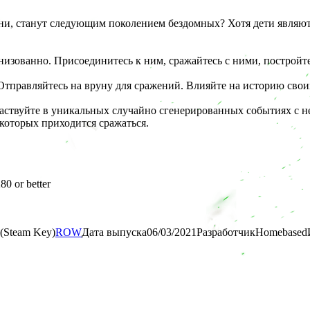
 они, станут следующим поколением бездомных? Хотя дети являю
низованно. Присоединитесь к ним, сражайтесь с ними, построй
 Отправляйтесь на вруну для сражений. Влияйте на историю сво
частвуйте в уникальных случайно сгенерированных событиях с 
которых приходится сражаться.
80 or better
(Steam Key)
ROW
Дата выпуска
06/03/2021
Разработчик
Homebased