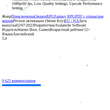
1080p/60 fps, Low Quality Settings, Upscale Performance
Setting
Жанр
Приключения
Экшен
RPG
Fantasy RPG
РПГ с открытым
миром
Регион активации (Steam Key)
EU / NA
Дата
выпуска
02/07/2023
Разработчик
Avalanche Software
Издатель
Warner Bros. Games
Возрастной рейтинг
12
+
Языки
Английский
5.0
9 625 комментариев