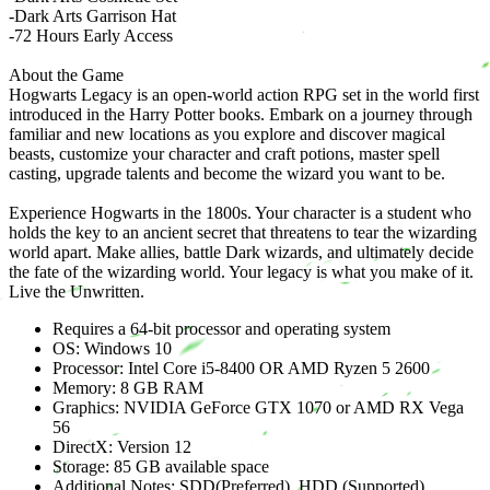
-Dark Arts Garrison Hat
-72 Hours Early Access
About the Game
Hogwarts Legacy is an open-world action RPG set in the world first
introduced in the Harry Potter books. Embark on a journey through
familiar and new locations as you explore and discover magical
beasts, customize your character and craft potions, master spell
casting, upgrade talents and become the wizard you want to be.
Experience Hogwarts in the 1800s. Your character is a student who
holds the key to an ancient secret that threatens to tear the wizarding
world apart. Make allies, battle Dark wizards, and ultimately decide
the fate of the wizarding world. Your legacy is what you make of it.
Live the Unwritten.
Requires a 64-bit processor and operating system
OS: Windows 10
Processor: Intel Core i5-8400 OR AMD Ryzen 5 2600
Memory: 8 GB RAM
Graphics: NVIDIA GeForce GTX 1070 or AMD RX Vega
56
DirectX: Version 12
Storage: 85 GB available space
Additional Notes: SDD(Preferred), HDD (Supported),