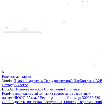
1
6
Еще комментарии
Voodoo
Правообладателям
Сотрудничество
О Нас
Контакты
B2B
Сотрудничество
LEGAL
Пользовательское Соглашение
Политика
Конфиденциальности
Политика возврата и возвратных
платежей
ООО "Аглая" Регистрационный номер: 300232-3301-
ООО Адрес: Кыргызская Республика, Бишкек, Первомайский