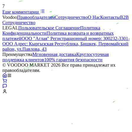
7
Еще комментарии
Voodoo
Правообладателям
Сотрудничество
О Нас
Контакты
B2B
Сотрудничество
LEGAL
Пользовательское Соглашение
Политика
Конфиденциальности
Политика возврата и возвратных
платежей
ООО "Аглая" Регистрационный номер: 300232-3301-
ООО Адрес: Кыргызская Республика, Бишкек, Первомайский
район, ул.Павлова, 43
Преимущества
Мгновенная доставка
Круглосуточная
поддержка клиентов
100% гарантия безопасности
© VOODOO MARKET 2026 Все права принадлежат их
правообладателям.