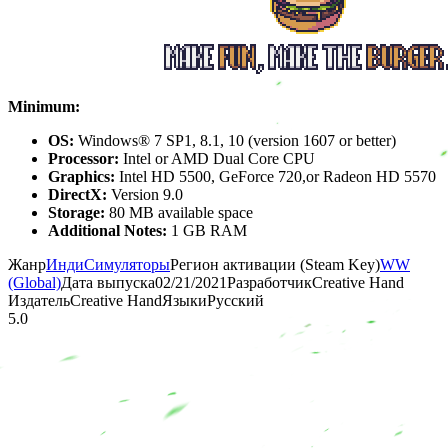
Minimum:
OS:
Windows® 7 SP1, 8.1, 10 (version 1607 or better)
Processor:
Intel or AMD Dual Core CPU
Graphics:
Intel HD 5500, GeForce 720,or Radeon HD 5570
DirectX:
Version 9.0
Storage:
80 MB available space
Additional Notes:
1 GB RAM
Жанр
Инди
Симуляторы
Регион активации (Steam Key)
WW
(Global)
Дата выпуска
02/21/2021
Разработчик
Creative Hand
Издатель
Creative Hand
Языки
Русский
5.0