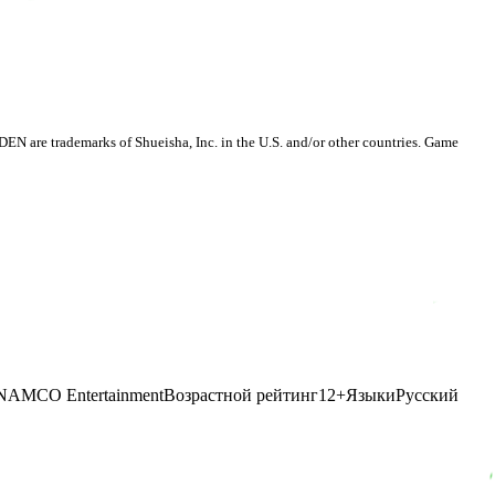
ademarks of Shueisha, Inc. in the U.S. and/or other countries. Game
AMCO Entertainment
Возрастной рейтинг
12
+
Языки
Русский