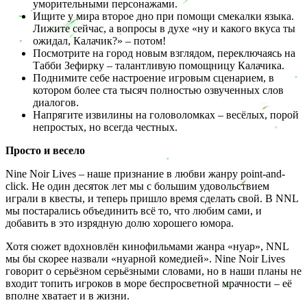
уморительными персонажами.
Ищите у мира второе дно при помощи смекалки языка.
Лижите сейчас, а вопросы в духе «ну и какого вкуса ты
ожидал, Калачик?» – потом!
Посмотрите на город новым взглядом, переключаясь на
Табби Зефирку – талантливую помощницу Калачика.
Поднимите себе настроение игровым сценарием, в
котором более ста тысяч полностью озвученных слов
диалогов.
Напрягите извилины на головоломках – весёлых, порой
непростых, но всегда честных.
Просто и весело
Nine Noir Lives – наше признание в любви жанру point-and-
click. Не один десяток лет мы с большим удовольствием
играли в квесты, и теперь пришло время сделать свой. В NNL
мы постарались объединить всё то, что любим сами, и
добавить в это изрядную долю хорошего юмора.
Хотя сюжет вдохновлён кинофильмами жанра «нуар», NNL
мы бы скорее назвали «нуарной комедией». Nine Noir Lives
говорит о серьёзном серьёзными словами, но в наши планы не
входит топить игроков в море беспросветной мрачности – её
вполне хватает и в жизни.