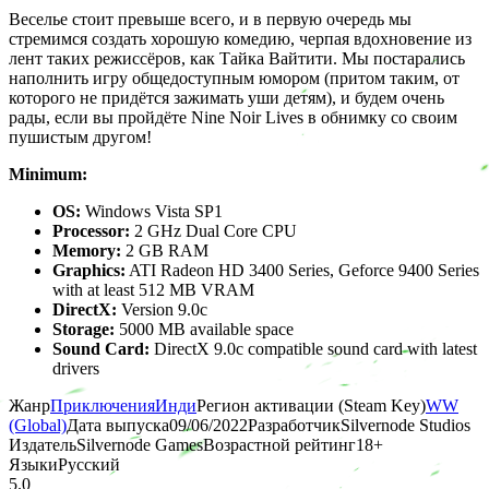
Веселье стоит превыше всего, и в первую очередь мы
стремимся создать хорошую комедию, черпая вдохновение из
лент таких режиссёров, как Тайка Вайтити. Мы постарались
наполнить игру общедоступным юмором (притом таким, от
которого не придётся зажимать уши детям), и будем очень
рады, если вы пройдёте Nine Noir Lives в обнимку со своим
пушистым другом!
Minimum:
OS:
Windows Vista SP1
Processor:
2 GHz Dual Core CPU
Memory:
2 GB RAM
Graphics:
ATI Radeon HD 3400 Series, Geforce 9400 Series
with at least 512 MB VRAM
DirectX:
Version 9.0c
Storage:
5000 MB available space
Sound Card:
DirectX 9.0c compatible sound card with latest
drivers
Жанр
Приключения
Инди
Регион активации (Steam Key)
WW
(Global)
Дата выпуска
09/06/2022
Разработчик
Silvernode Studios
Издатель
Silvernode Games
Возрастной рейтинг
18
+
Языки
Русский
5.0