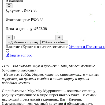
В наличии
Купить
-
₽523.38
Итоговая цена:
₽523.38
Цена за единицу:
₽523.38
Добавить в корзину
Купить сейчас
Нажатие «Купить» означает согласие с
Условия и Политика 
Задать вопрос
- Но… Вы сказали "клуб Клубочек"? Тот, где все местные
бандиты ошиваются?
- Ну не все, Табби. Уверен, какие-то ошиваются… в тёмных
переулках, на пустых складах в нашем порту и прочих
подобных местах.
С прибытием в Мяу-Мяу Муррингтон – кошачью столицу,
родину крупнейшего в мире шерстяного клубка... и самый
настоящий преступный гадюшник. Вы – Калачик
Сметанкинсон: кот, частный детектив и обладатель двух