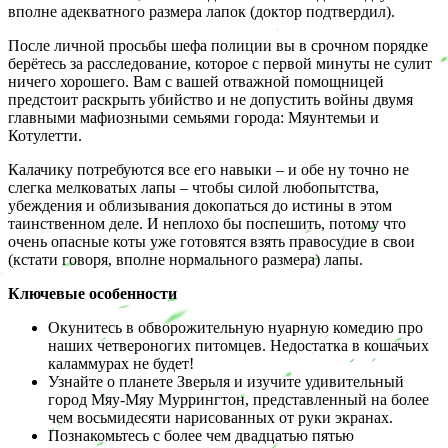
вполне адекватного размера лапок (доктор подтвердил).
После личной просьбы шефа полиции вы в срочном порядке
берётесь за расследование, которое с первой минуты не сулит
ничего хорошего. Вам с вашей отважной помощницей
предстоит раскрыть убийство и не допустить войны двумя
главными мафиозными семьями города: Мяунтемьи и
Котулетти.
Калачику потребуются все его навыки – и обе ну точно не
слегка мелковатых лапы – чтобы силой любопытства,
убеждения и облизывания докопаться до истины в этом
таинственном деле. И неплохо бы поспешить, потому что
очень опасные коты уже готовятся взять правосудие в свои
(кстати говоря, вполне нормального размера) лапы.
Ключевые особенности
Окунитесь в обворожительную нуарную комедию про
наших четвероногих питомцев. Недостатка в кошачьих
каламмурах не будет!
Узнайте о планете Зверьля и изучите удивительный
город Мяу-Мяу Муррингтон, представленный на более
чем восьмидесяти нарисованных от руки экранах.
Познакомьтесь с более чем двадцатью пятью