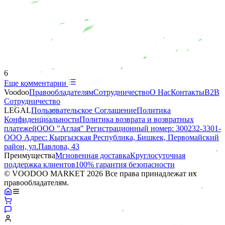
6
Еще комментарии
Voodoo
Правообладателям
Сотрудничество
О Нас
Контакты
B2B
Сотрудничество
LEGAL
Пользовательское Соглашение
Политика
Конфиденциальности
Политика возврата и возвратных
платежей
ООО "Аглая" Регистрационный номер: 300232-3301-
ООО Адрес: Кыргызская Республика, Бишкек, Первомайский
район, ул.Павлова, 43
Преимущества
Мгновенная доставка
Круглосуточная
поддержка клиентов
100% гарантия безопасности
© VOODOO MARKET 2026 Все права принадлежат их
правообладателям.