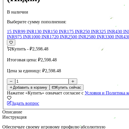
В наличии
Выберите сумму пополнения:
15 INR
99 INR
130 INR
150 INR
175 INR
250 INR
325 INR
430 IN
INR
975 INR
1000 INR
1720 INR
2500 INR
2580 INR
3300 INR
43
Купить
-
₽2,598.48
Итоговая цена:
₽2,598.48
Цена за единицу:
₽2,598.48
Добавить в корзину
Купить сейчас
Нажатие «Купить» означает согласие с
Условия и Политика 
Задать вопрос
Описание
Инструкция
Обеспечьте своему игровому профилю абсолютную