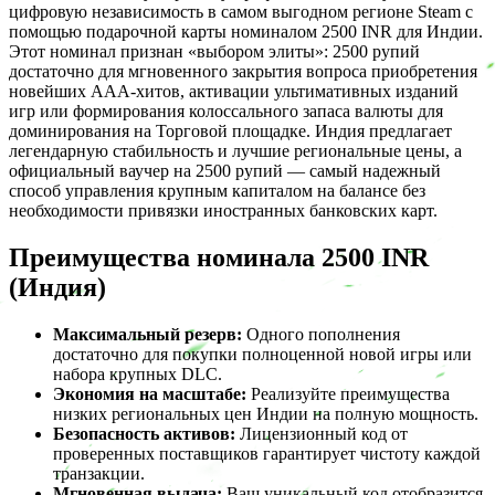
цифровую независимость в самом выгодном регионе Steam с
помощью подарочной карты номиналом 2500 INR для Индии.
Этот номинал признан «выбором элиты»: 2500 рупий
достаточно для мгновенного закрытия вопроса приобретения
новейших AAA-хитов, активации ультимативных изданий
игр или формирования колоссального запаса валюты для
доминирования на Торговой площадке. Индия предлагает
легендарную стабильность и лучшие региональные цены, а
официальный ваучер на 2500 рупий — самый надежный
способ управления крупным капиталом на балансе без
необходимости привязки иностранных банковских карт.
Преимущества номинала 2500 INR
(Индия)
Максимальный резерв:
Одного пополнения
достаточно для покупки полноценной новой игры или
набора крупных DLC.
Экономия на масштабе:
Реализуйте преимущества
низких региональных цен Индии на полную мощность.
Безопасность активов:
Лицензионный код от
проверенных поставщиков гарантирует чистоту каждой
транзакции.
Мгновенная выдача:
Ваш уникальный код отобразится