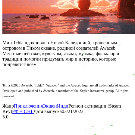
Мир Tchia вдохновлен Новой Каледонией, крошечным
островом в Тихом океане, родиной создателей Awaceb.
Местные пейзажи, культуры, языки, музыка, фольклор и
традиции помогли придумать мир и историю, которые
понравятся всем.
Tchia ©2023 Awaceb. "Tchia", "Awaceb" and the Awaceb logo are all trademarks of Awaceb.
Developed and published by Awaceb, a member of the Kepler Interactive group. All rights
reserved.
Жанр
Приключения
Экшен
Инди
Регион активации (Steam
Key)
РФ + СНГ
Дата выпуска
03/21/2023
5.0