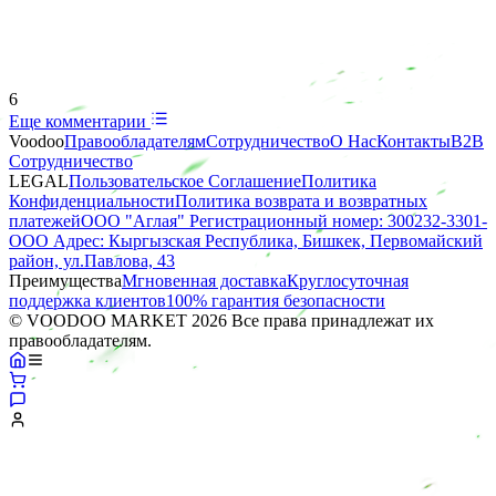
6
Еще комментарии
Voodoo
Правообладателям
Сотрудничество
О Нас
Контакты
B2B
Сотрудничество
LEGAL
Пользовательское Соглашение
Политика
Конфиденциальности
Политика возврата и возвратных
платежей
ООО "Аглая" Регистрационный номер: 300232-3301-
ООО Адрес: Кыргызская Республика, Бишкек, Первомайский
район, ул.Павлова, 43
Преимущества
Мгновенная доставка
Круглосуточная
поддержка клиентов
100% гарантия безопасности
© VOODOO MARKET 2026 Все права принадлежат их
правообладателям.