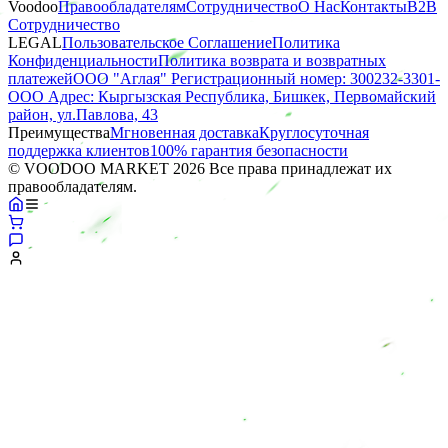
Voodoo
Правообладателям
Сотрудничество
О Нас
Контакты
B2B
Сотрудничество
LEGAL
Пользовательское Соглашение
Политика
Конфиденциальности
Политика возврата и возвратных
платежей
ООО "Аглая" Регистрационный номер: 300232-3301-
ООО Адрес: Кыргызская Республика, Бишкек, Первомайский
район, ул.Павлова, 43
Преимущества
Мгновенная доставка
Круглосуточная
поддержка клиентов
100% гарантия безопасности
© VOODOO MARKET 2026 Все права принадлежат их
правообладателям.