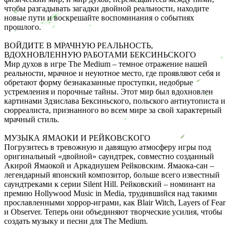
чтобы разгадывать загадки двойной реальности, находите
новые пути и воскрешайте воспоминания о событиях
прошлого.
ВОЙДИТЕ В МРАЧНУЮ РЕАЛЬНОСТЬ,
ВДОХНОВЛЕННУЮ РАБОТАМИ БЕКСИНЬСКОГО
Мир духов в игре The Medium – темное отражение нашей
реальности, мрачное и неуютное место, где проявляют себя и
обретают форму безнаказанные проступки, недобрые
устремления и порочные тайны. Этот мир был вдохновлен
картинами Здзислава Бексиньского, польского антиутописта и
сюрреалиста, признанного во всем мире за свой характерный
мрачный стиль.
МУЗЫКА ЯМАОКИ И РЕЙКОВСКОГО
Погрузитесь в тревожную и давящую атмосферу игры под
оригинальный «двойной» саундтрек, совместно созданный
Акирой Ямаокой и Аркадиушем Рейковским. Ямаока-сан –
легендарный японский композитор, больше всего известный
саундтреками к серии Silent Hill. Рейковский – номинант на
премию Hollywood Music in Media, трудившийся над такими
прославленными хоррор-играми, как Blair Witch, Layers of Fear
и Observer. Теперь они объединяют творческие усилия, чтобы
создать музыку и песни для The Medium.