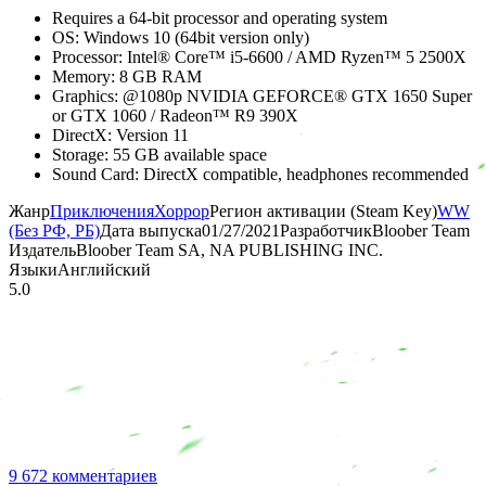
Requires a 64-bit processor and operating system
OS: Windows 10 (64bit version only)
Processor: Intel® Core™ i5-6600 / AMD Ryzen™ 5 2500X
Memory: 8 GB RAM
Graphics: @1080p NVIDIA GEFORCE® GTX 1650 Super
or GTX 1060 / Radeon™ R9 390X
DirectX: Version 11
Storage: 55 GB available space
Sound Card: DirectX compatible, headphones recommended
Жанр
Приключения
Хоррор
Регион активации (Steam Key)
WW
(Без РФ, РБ)
Дата выпуска
01/27/2021
Разработчик
Bloober Team
Издатель
Bloober Team SA, NA PUBLISHING INC.
Языки
Английский
5.0
9 672 комментариев