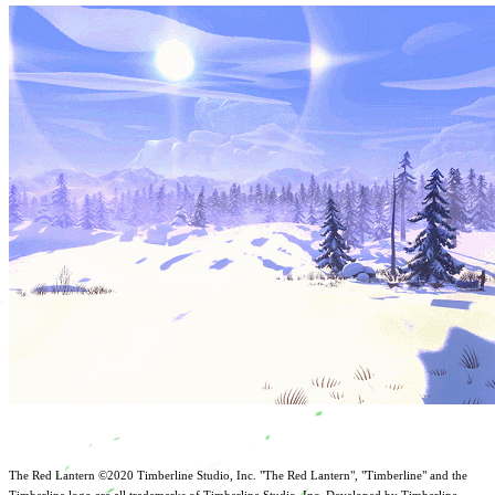
The Red Lantern ©2020 Timberline Studio, Inc. "The Red Lantern", "Timberline" and the