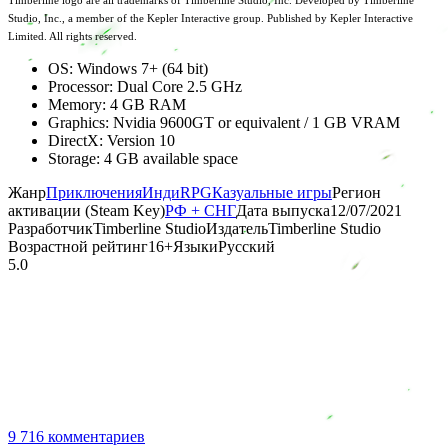
Timberline logo are all trademarks of Timberline Studio, Inc. Developed by Timberline
Studio, Inc., a member of the Kepler Interactive group. Published by Kepler Interactive
Limited. All rights reserved.
OS: Windows 7+ (64 bit)
Processor: Dual Core 2.5 GHz
Memory: 4 GB RAM
Graphics: Nvidia 9600GT or equivalent / 1 GB VRAM
DirectX: Version 10
Storage: 4 GB available space
Жанр
Приключения
Инди
RPG
Казуальные игры
Регион
активации (Steam Key)
РФ + СНГ
Дата выпуска
12/07/2021
Разработчик
Timberline Studio
Издатель
Timberline Studio
Возрастной рейтинг
16
+
Языки
Русский
5.0
9 716 комментариев