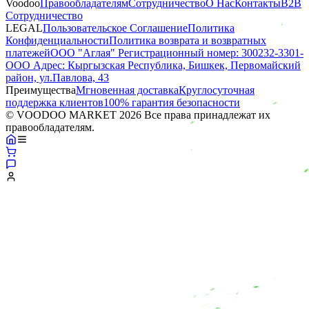
Voodoo
Правообладателям
Сотрудничество
О Нас
Контакты
B2B
Сотрудничество
LEGAL
Пользовательское Соглашение
Политика
Конфиденциальности
Политика возврата и возвратных
платежей
ООО "Аглая" Регистрационный номер: 300232-3301-
ООО Адрес: Кыргызская Республика, Бишкек, Первомайский
район, ул.Павлова, 43
Преимущества
Мгновенная доставка
Круглосуточная
поддержка клиентов
100% гарантия безопасности
© VOODOO MARKET 2026 Все права принадлежат их
правообладателям.