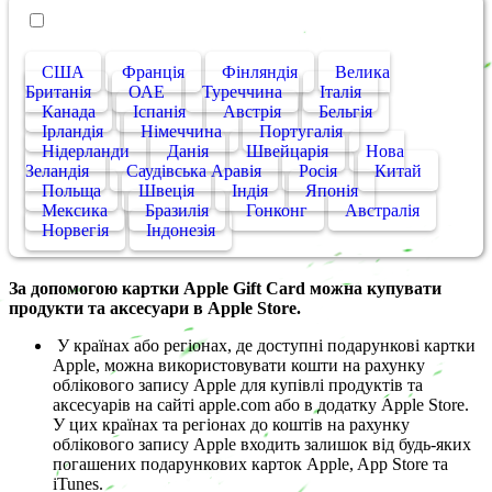
• Інші країни
США
Франція
Фінляндія
Велика
Британія
ОАЕ
Туреччина
Італія
Канада
Іспанія
Австрія
Бельгія
Ірландія
Німеччина
Португалія
Нідерланди
Данія
Швейцарія
Нова
Зеландія
Саудівська Аравія
Росія
Китай
Польща
Швеція
Індія
Японія
Мексика
Бразилія
Гонконг
Австралія
Норвегія
Індонезія
За допомогою картки Apple Gift Card можна купувати
продукти та аксесуари в Apple Store.
У країнах або регіонах, де доступні подарункові картки
Apple, можна використовувати кошти на рахунку
облікового запису Apple для купівлі продуктів та
аксесуарів на сайті apple.com або в додатку Apple Store.
У цих країнах та регіонах до коштів на рахунку
облікового запису Apple входить залишок від будь-яких
погашених подарункових карток Apple, App Store та
iTunes.