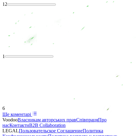
12
1
6
Ще коментарі
Voodoo
Власникам авторських прав
Співпраця
Про
нас
Контакти
B2B Collaboration
LEGAL
Пользовательское Соглашение
Политика