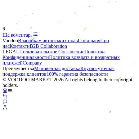
6
Ще коментарі
Voodoo
Власникам авторських прав
Співпраця
Про
нас
Контакти
B2B Collaboration
LEGAL
Пользовательское Соглашение
Политика
Конфиденциальности
Политика возврата и возвратных
платежей
Company
Преимущества
Мгновенная доставка
Круглосуточная
поддержка клиентов
100% гарантия безопасности
© VOODOO MARKET 2026 All rights belong to their copyright
holders.