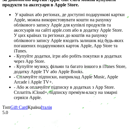
продукти та аксесуари в Apple Store.
У країнах або регіонах, де доступні подарункові картки
Apple, можна використовувати кошти на рахунку
облікового запису Apple для купівлі продуктів та
аксесуарів на сайті apple.com або в додатку Apple Store.
У цих країнах та регіонах до коштів на рахунку
облікового запису Apple входить залишок від будь-яких
погашених подарункових карток Apple, App Store та
iTunes.
- Купуйте додатки, ігри або робіть покупки в додатках
через App Store.
- Купуйте музику, фільми та багато іншого в iTunes Store,
додатку Apple TV або Apple Books.
- Сплачуйте підписки, наприклад Apple Music, Apple
Arcade і Apple TV+.
- Або ж оплачуйте підписку в додатках з App Store.
Сплатіть iCloud+, підписку преміум-класу на хмарні
сервіси Apple.
Тип
Gift Card
Країна
Італія
5.0