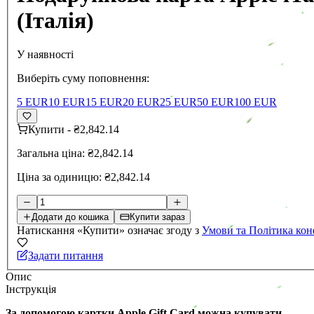
(Італія)
У наявності
Виберіть суму поповнення:
5 EUR
10 EUR
15 EUR
20 EUR
25 EUR
50 EUR
100 EUR
Купити
-
₴2,842.14
Загальна ціна:
₴2,842.14
Ціна за одиницю:
₴2,842.14
Додати до кошика
Купити зараз
Натискання «Купити» означає згоду з
Умови та Політика кон
Задати питання
Опис
Інструкція
За допомогою картки Apple Gift Card можна купувати