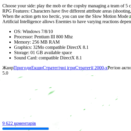
Choose your side: play the mob or the copsby managing a team of 5 c
RPG Features: Characters have five different attribute areas (shooting,
When the action gets too hectic, you can use the Slow Motion Mode to
Artificial Intelligence allows Enemies to have varying reactions depend
OS: Windows 7/8/10
Processor: Pentium III 800 Mhz
Memory: 256 MB RAM
Graphics: 32Mo compatible DirectX 8.1
Storage: 01 GB available space
Sound Card: compatible DirectX 8.1
Жанр
Пригоди
Екшн
Стратегічні ігри
Стратегії 2000-х
Регіон акти
5.0
9 622 коментарів