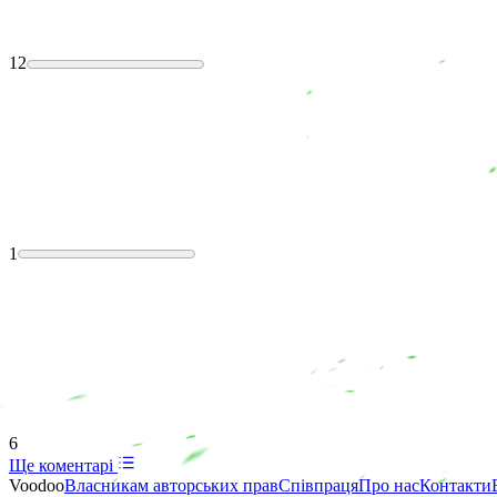
12
1
6
Ще коментарі
Voodoo
Власникам авторських прав
Співпраця
Про нас
Контакти