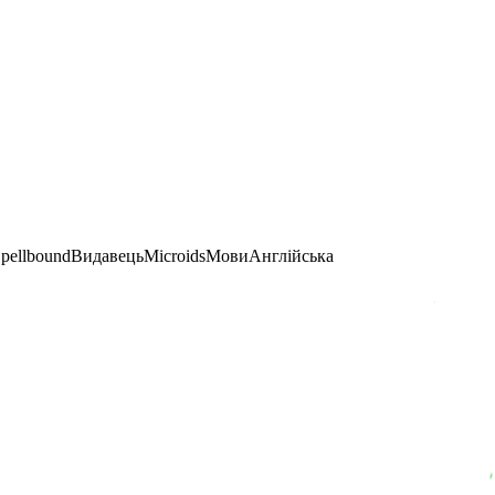
pellbound
Видавець
Microids
Мови
Англійська