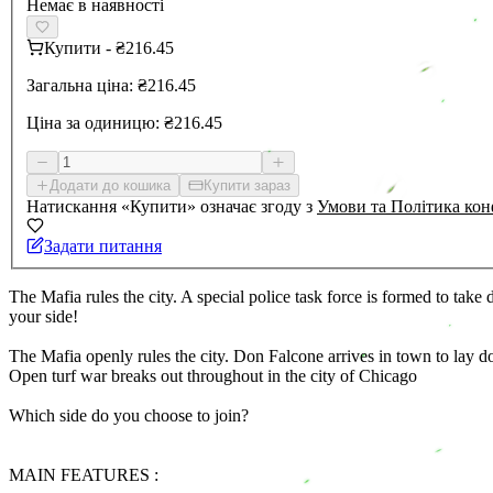
Немає в наявності
Купити
-
₴216.45
Загальна ціна:
₴216.45
Ціна за одиницю:
₴216.45
Додати до кошика
Купити зараз
Натискання «Купити» означає згоду з
Умови та Політика кон
Задати питання
The Mafia rules the city. A special police task force is formed to ta
your side!
The Mafia openly rules the city. Don Falcone arrives in town to lay 
Open turf war breaks out throughout in the city of Chicago
Which side do you choose to join?
MAIN FEATURES :