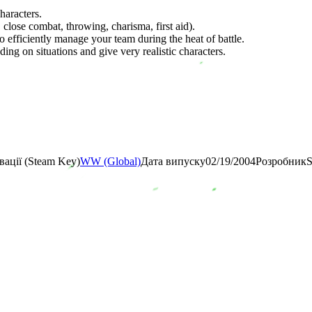
haracters.
 close combat, throwing, charisma, first aid).
 efficiently manage your team during the heat of battle.
ing on situations and give very realistic characters.
вації (Steam Key)
WW (Global)
Дата випуску
02/19/2004
Розробник
S