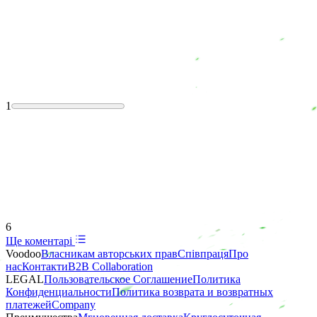
1
6
Ще коментарі
Voodoo
Власникам авторських прав
Співпраця
Про
нас
Контакти
B2B Collaboration
LEGAL
Пользовательское Соглашение
Политика
Конфиденциальности
Политика возврата и возвратных
платежей
Company