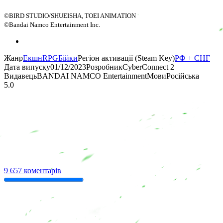
©BIRD STUDIO/SHUEISHA, TOEI ANIMATION
©Bandai Namco Entertainment Inc.
Жанр
Екшн
RPG
Бійки
Регіон активації (Steam Key)
РФ + СНГ
Дата випуску
01/12/2023
Розробник
CyberConnect 2
Видавець
BANDAI NAMCO Entertainment
Мови
Російська
5.0
9 657 коментарів