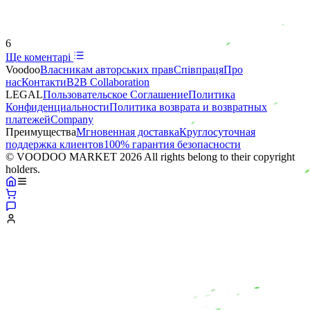
6
Ще коментарі
Voodoo
Власникам авторських прав
Співпраця
Про
нас
Контакти
B2B Collaboration
LEGAL
Пользовательское Соглашение
Политика
Конфиденциальности
Политика возврата и возвратных
платежей
Company
Преимущества
Мгновенная доставка
Круглосуточная
поддержка клиентов
100% гарантия безопасности
© VOODOO MARKET 2026 All rights belong to their copyright
holders.