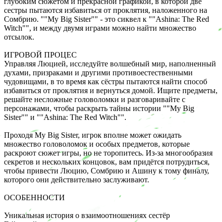
глубоким сюжетом и прекрасной графикой, в которой две
сестры пытаются избавиться от проклятия, наложенного на
Сомбрию. ""My Big Sister"" - это сиквел к ""Ashina: The Red
Witch"", и между двумя играми можно найти множество
отсылок.
ИГРОВОЙ ПРОЦЕС
Управляя Люцией, исследуйте волшебный мир, наполненный
духами, призраками и другими противоестественными
чудовищами, в то время как сёстры пытаются найти способ
избавиться от проклятия и вернуться домой. Ищите предметы,
решайте несложные головоломки и разговаривайте с
персонажами, чтобы раскрыть тайны истории ""My Big
Sister"" и ""Ashina: The Red Witch"".
Проходя My Big Sister, игрок вполне может ожидать
множество головоломок и особых предметов, которые
раскроют сюжет игры, но не торопитесь. Из-за многообразия
секретов и нескольких концовок, вам придётся потрудиться,
чтобы привести Люцию, Сомбрию и Ашину к тому финалу,
которого они действительно заслуживают.
ОСОБЕННОСТИ
Уникальная история о взаимоотношениях сестёр