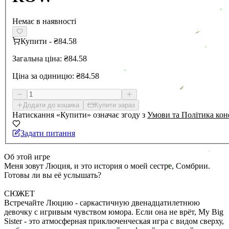
Немає в наявності
Купити
-
₴84.58
Загальна ціна:
₴84.58
Ціна за одиницю:
₴84.58
Додати до кошика
Купити зараз
Натискання «Купити» означає згоду з
Умови та Політика кон
Задати питання
Об этой игре
Меня зовут Люция, и это история о моей сестре, Сомбрии.
Готовы ли вы её услышать?
СЮЖЕТ
Встречайте Люцию - саркастичную двенадцатилетнюю
девочку с игривым чувством юмора. Если она не врёт, My Big
Sister - это атмосферная приключенческая игра с видом сверху,