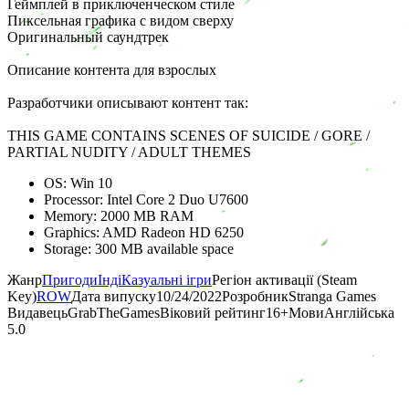
Геймплей в приключенческом стиле
Пиксельная графика с видом сверху
Оригинальный саундтрек
Описание контента для взрослых
Разработчики описывают контент так:
THIS GAME CONTAINS SCENES OF SUICIDE / GORE /
PARTIAL NUDITY / ADULT THEMES
OS: Win 10
Processor: Intel Core 2 Duo U7600
Memory: 2000 MB RAM
Graphics: AMD Radeon HD 6250
Storage: 300 MB available space
Жанр
Пригоди
Інді
Казуальні ігри
Регіон активації (Steam
Key)
ROW
Дата випуску
10/24/2022
Розробник
Stranga Games
Видавець
GrabTheGames
Віковий рейтинг
16
+
Мови
Англійська
5.0