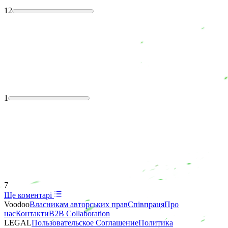
12
1
7
Ще коментарі
Voodoo
Власникам авторських прав
Співпраця
Про
нас
Контакти
B2B Collaboration
LEGAL
Пользовательское Соглашение
Политика