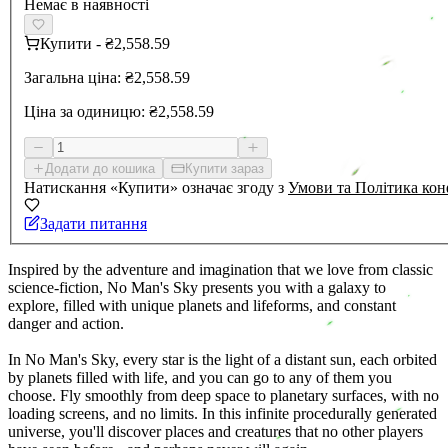
Немає в наявності
Купити
-
₴2,558.59
Загальна ціна:
₴2,558.59
Ціна за одиницю:
₴2,558.59
Додати до кошика
Купити зараз
Натискання «Купити» означає згоду з
Умови та Політика кон
Задати питання
Inspired by the adventure and imagination that we love from classic
science-fiction, No Man's Sky presents you with a galaxy to
explore, filled with unique planets and lifeforms, and constant
danger and action.
In No Man's Sky, every star is the light of a distant sun, each orbited
by planets filled with life, and you can go to any of them you
choose. Fly smoothly from deep space to planetary surfaces, with no
loading screens, and no limits. In this infinite procedurally generated
universe, you'll discover places and creatures that no other players