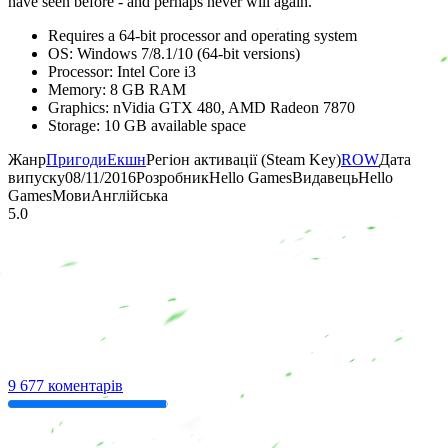
have seen before - and perhaps never will again.
Requires a 64-bit processor and operating system
OS: Windows 7/8.1/10 (64-bit versions)
Processor: Intel Core i3
Memory: 8 GB RAM
Graphics: nVidia GTX 480, AMD Radeon 7870
Storage: 10 GB available space
Жанр
Пригоди
Екшн
Регіон активації (Steam Key)
ROW
Дата
випуску
08/11/2016
Розробник
Hello Games
Видавець
Hello
Games
Мови
Англійська
5.0
9 677 коментарів