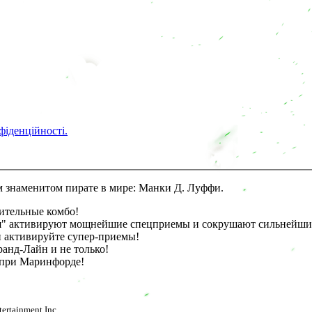
фіденційності.
ом знаменитом пирате в мире: Манки Д. Луффи.
ельные комбо!
активируют мощнейшие спецприемы и сокрушают сильнейших
 активируйте супер-приемы!
нд-Лайн и не только!
при Маринфорде!
tainment Inc.