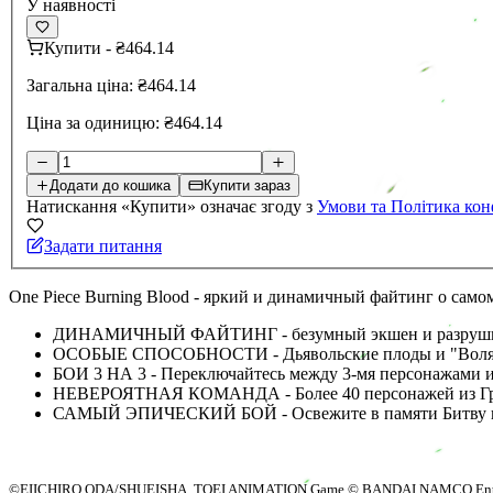
У наявності
Купити
-
₴464.14
Загальна ціна:
₴464.14
Ціна за одиницю:
₴464.14
Додати до кошика
Купити зараз
Натискання «Купити» означає згоду з
Умови та Політика кон
Задати питання
One Piece Burning Blood - яркий и динамичный файтинг о сам
ДИНАМИЧНЫЙ ФАЙТИНГ - безумный экшен и разрушит
ОСОБЫЕ СПОСОБНОСТИ - Дьявольские плоды и "Воля" 
БОИ 3 НА 3 - Переключайтесь между 3-мя персонажами и
НЕВЕРОЯТНАЯ КОМАНДА - Более 40 персонажей из Гра
САМЫЙ ЭПИЧЕСКИЙ БОЙ - Освежите в памяти Битву 
©EIICHIRO ODA/SHUEISHA, TOEI ANIMATION Game © BANDAI NAMCO Enter