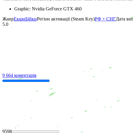
Graphic: Nvidia GeForce GTX 460
Жанр
Екшн
Бійки
Регіон активації (Steam Key)
РФ + СНГ
Дата ви
5.0
9 664 коментарів
9598