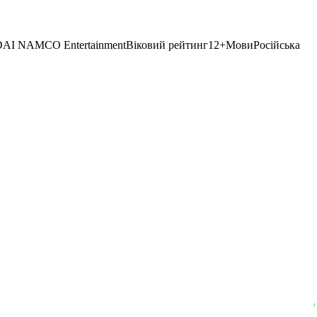
I NAMCO Entertainment
Віковий рейтинг
12
+
Мови
Російська