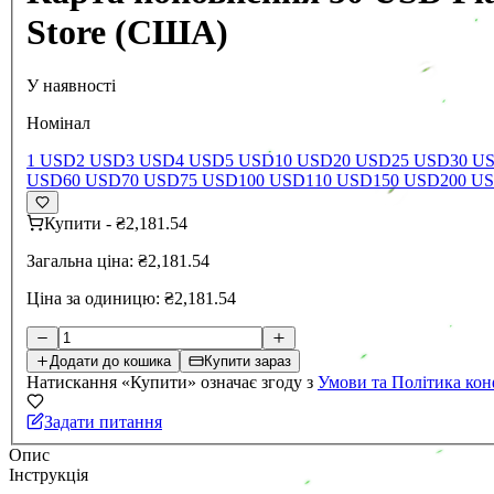
Store (США)
У наявності
Номінал
1 USD
2 USD
3 USD
4 USD
5 USD
10 USD
20 USD
25 USD
30 U
USD
60 USD
70 USD
75 USD
100 USD
110 USD
150 USD
200 U
Купити
-
₴2,181.54
Загальна ціна:
₴2,181.54
Ціна за одиницю:
₴2,181.54
Додати до кошика
Купити зараз
Натискання «Купити» означає згоду з
Умови та Політика кон
Задати питання
Опис
Інструкція