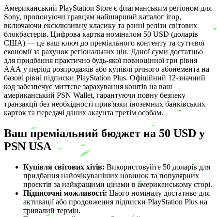
Американський PlayStation Store є флагманським регіоном для
Sony, пропонуючи гравцям найширший каталог ігор,
включаючи ексклюзивну класику та ранні релізи світових
блокбастерів. Цифрова картка номіналом 50 USD (доларів
США) — це ваш ключ до преміального контенту та суттєвої
економії за рахунок регіональних цін. Даної суми достатньо
для придбання практично будь-якої повноцінної гри рівня
ААА у період розпродажів або купівлі річного абонемента на
базові рівні підписки PlayStation Plus. Офіційний 12-значний
код забезпечує миттєве зарахування коштів на ваш
американський PSN Wallet, гарантуючи повну безпеку
транзакції без необхідності прив'язки іноземних банківських
карток та передачі даних акаунта третім особам.
Ваш преміальний бюджет на 50 USD у
PSN USA
Купівля світових хітів:
Використовуйте 50 доларів для
придбання найочікуваніших новинок та популярних
проєктів за найкращими цінами в американському сторі.
Підписочні можливості:
Цього номіналу достатньо для
активації або продовження підписки PlayStation Plus на
тривалий термін.