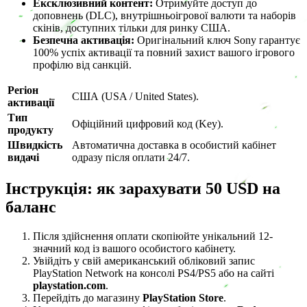
Ексклюзивний контент:
Отримуйте доступ до
доповнень (DLC), внутрішньоігрової валюти та наборів
скінів, доступних тільки для ринку США.
Безпечна активація:
Оригінальний ключ Sony гарантує
100% успіх активації та повний захист вашого ігрового
профілю від санкцій.
Регіон
США (USA / United States).
активації
Тип
Офіційний цифровий код (Key).
продукту
Швидкість
Автоматична доставка в особистий кабінет
видачі
одразу після оплати 24/7.
Інструкція: як зарахувати 50 USD на
баланс
Після здійснення оплати скопіюйте унікальний 12-
значний код із вашого особистого кабінету.
Увійдіть у свій американський обліковий запис
PlayStation Network на консолі PS4/PS5 або на сайті
playstation.com
.
Перейдіть до магазину
PlayStation Store
.