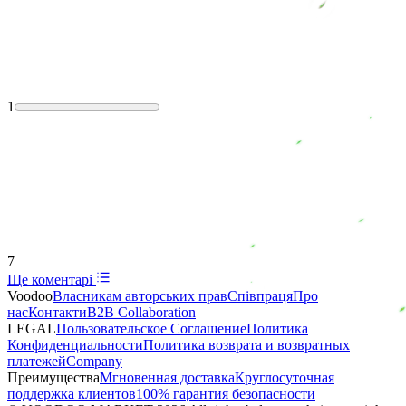
1
7
Ще коментарі
Voodoo
Власникам авторських прав
Співпраця
Про
нас
Контакти
B2B Collaboration
LEGAL
Пользовательское Соглашение
Политика
Конфиденциальности
Политика возврата и возвратных
платежей
Company
Преимущества
Мгновенная доставка
Круглосуточная
поддержка клиентов
100% гарантия безопасности