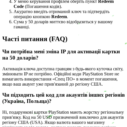
У меню керування профілем оберіть пункт
Redeem
Code
(Погашення кодів).
Акуратно введіть отриманий ключ та підтвердіть
операцію кнопкою
Redeem
.
Сума у 50 доларів миттєво відобразиться у вашому
гаманці.
Часті питання (FAQ)
Чи потрібна мені зміна IP для активації картки
на 50 доларів?
Активація ключа доступна гравцям з будь-якого куточка світу,
змінювати IP не потрібно. Офіційні коди PlayStation Store не
вимагають використання «Спец ПО» в момент погашення,
якщо ваш акаунт уже прив'язаний до регіону США.
Чи підходить цей код для акаунтів інших регіонів
(Україна, Польща)?
Ні, подарункові картки PlayStation мають жорстку регіональну
прив'язку. Код на 50 USD призначений виключно для акаунтів
регіону США (USA). Якщо валюта вашого магазину