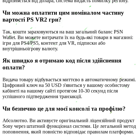
відрізняється від долара, система видасть помилку регіону.
Чи можна оплатити цим номіналом частину
вартості PS VR2 гри?
Так, кошти зараховуються на ваш загальний баланс PSN
Wallet. Ви можете витрачати їх на будь-які товари в магазині:
ігри для PS4/PS5, контент для VR, підписки або
внутрішньоігрову валюту.
Як швидко я отримаю код після здійснення
оплати?
Видача товару відбувається миттєво в автоматичному режимі.
Цифровий ключ на 50 USD з'явиться у вашому особистому
кабінеті на нашому сайті протягом 10-30 секунд після
успішного підтвердження транзакції.
Чи безпечно це для моєї консолі та профілю?
Абсолютно. Ви активуєте оригінальний ліцензійний продукт
Sony через штатний функціонал системи. Це легальний метод
поповнення, який повністю відповідає правилам платформи.