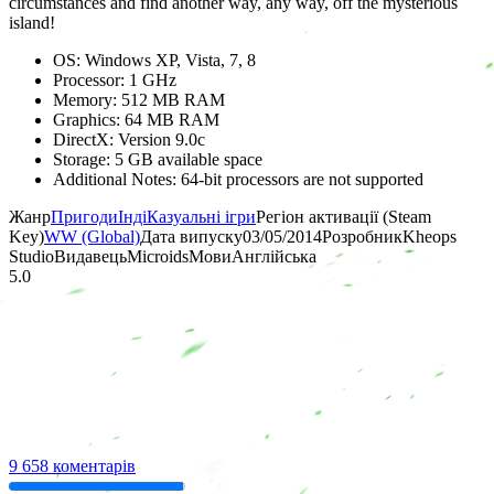
circumstances and find another way, any way, off the mysterious
island!
OS: Windows XP, Vista, 7, 8
Processor: 1 GHz
Memory: 512 MB RAM
Graphics: 64 MB RAM
DirectX: Version 9.0c
Storage: 5 GB available space
Additional Notes: 64-bit processors are not supported
Жанр
Пригоди
Інді
Казуальні ігри
Регіон активації (Steam
Key)
WW (Global)
Дата випуску
03/05/2014
Розробник
Kheops
Studio
Видавець
Microids
Мови
Англійська
5.0
9 658 коментарів