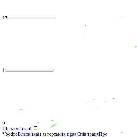
12
1
6
Ще коментарі
Voodoo
Власникам авторських прав
Співпраця
Про