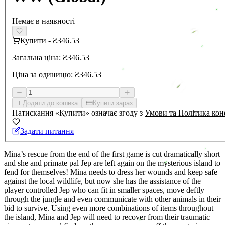
Немає в наявності
Купити
-
₴346.53
Загальна ціна:
₴346.53
Ціна за одиницю:
₴346.53
Додати до кошика
Купити зараз
Натискання «Купити» означає згоду з
Умови та Політика кон
Задати питання
Mina’s rescue from the end of the first game is cut dramatically short
and she and primate pal Jep are left again on the mysterious island to
fend for themselves! Mina needs to dress her wounds and keep safe
against the local wildlife, but now she has the assistance of the
player controlled Jep who can fit in smaller spaces, move deftly
through the jungle and even communicate with other animals in their
bid to survive. Using even more combinations of items throughout
the island, Mina and Jep will need to recover from their traumatic