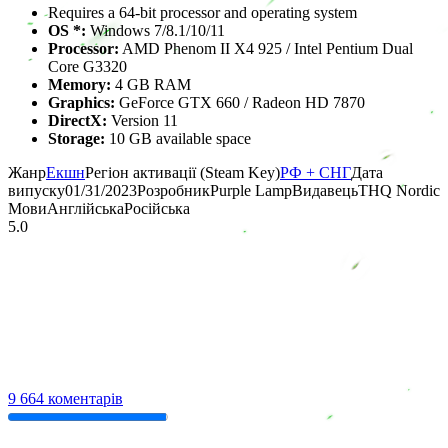
Requires a 64-bit processor and operating system
OS *:
Windows 7/8.1/10/11
Processor:
AMD Phenom II X4 925 / Intel Pentium Dual
Core G3320
Memory:
4 GB RAM
Graphics:
GeForce GTX 660 / Radeon HD 7870
DirectX:
Version 11
Storage:
10 GB available space
Жанр
Екшн
Регіон активації (Steam Key)
РФ + СНГ
Дата
випуску
01/31/2023
Розробник
Purple Lamp
Видавець
THQ Nordic
Мови
Англійська
Російська
5.0
9 664 коментарів