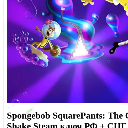
Spongebob SquarePants: The 
Shake Steam ключ РФ + СНГ