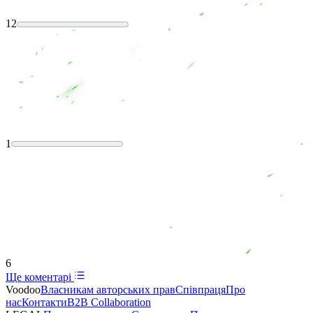
12
1
6
Ще коментарі
Voodoo
Власникам авторських прав
Співпраця
Про
нас
Контакти
B2B Collaboration