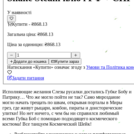
У наявності
Купити
-
₴868.13
Загальна ціна:
₴868.13
Ціна за одиницю:
₴868.13
Додати до кошика
Купити зараз
Натискання «Купити» означає згоду з
Умови та Політика кон
Задати питання
Исполняющие желания Слезы русалки достались Губке Бобу и
Патрику… Что же могло пойти не так? Само мироздание
могло начать трещать по швам, открывая порталы в Миры
грез, где живут рыцари, ковбои, пираты и доисторические
улитки! Но нет ничего, с чем бы ни справился любимый
всеми Губка Боб с помощью подходящего космического
костюма! Все танцуем Космический Шейк!