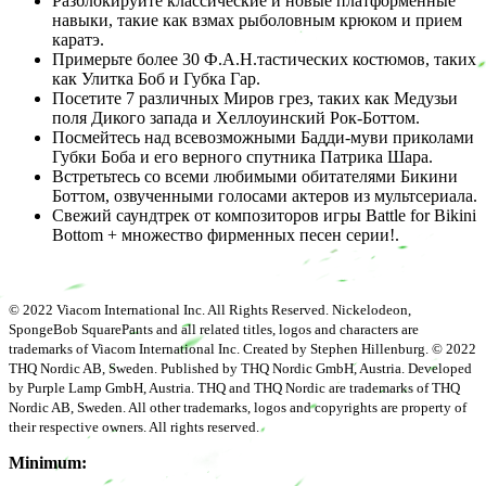
Разблокируйте классические и новые платформенные
навыки, такие как взмах рыболовным крюком и прием
каратэ.
Примерьте более 30 Ф.А.Н.тастических костюмов, таких
как Улитка Боб и Губка Гар.
Посетите 7 различных Миров грез, таких как Медузьи
поля Дикого запада и Хеллоуинский Рок-Боттом.
Посмейтесь над всевозможными Бадди-муви приколами
Губки Боба и его верного спутника Патрика Шара.
Встретьтесь со всеми любимыми обитателями Бикини
Боттом, озвученными голосами актеров из мультсериала.
Свежий саундтрек от композиторов игры Battle for Bikini
Bottom + множество фирменных песен серии!.
© 2022 Viacom International Inc. All Rights Reserved. Nickelodeon,
SpongeBob SquarePants and all related titles, logos and characters are
trademarks of Viacom International Inc. Created by Stephen Hillenburg. © 2022
THQ Nordic AB, Sweden. Published by THQ Nordic GmbH, Austria. Developed
by Purple Lamp GmbH, Austria. THQ and THQ Nordic are trademarks of THQ
Nordic AB, Sweden. All other trademarks, logos and copyrights are property of
their respective owners. All rights reserved.
Minimum: