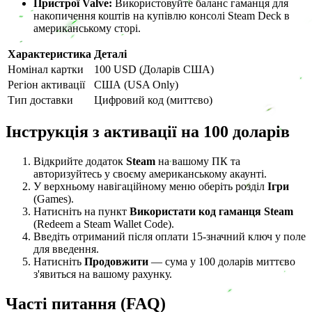
Пристрої Valve:
Використовуйте баланс гаманця для
накопичення коштів на купівлю консолі Steam Deck в
американському сторі.
Характеристика
Деталі
Номінал картки
100 USD (Доларів США)
Регіон активації
США (USA Only)
Тип доставки
Цифровий код (миттєво)
Інструкція з активації на 100 доларів
Відкрийте додаток
Steam
на вашому ПК та
авторизуйтесь у своєму американському акаунті.
У верхньому навігаційному меню оберіть розділ
Ігри
(Games).
Натисніть на пункт
Використати код гаманця Steam
(Redeem a Steam Wallet Code).
Введіть отриманий після оплати 15-значний ключ у поле
для введення.
Натисніть
Продовжити
— сума у 100 доларів миттєво
з'явиться на вашому рахунку.
Часті питання (FAQ)