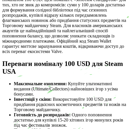
тих, хто не звик до компромісів: суми у 100 доларів достатньо
для формування солідної бібліотеки під час сезонних
розпродажів, купівлі відразу кількох передзамовлень
флагманських новинок або придбання статусних предметів на
Торговому майданчику Steam. Для власників американських
акаунтів це найнадійніший та найлегальніший спосіб
поповнення балансу, що дозволяє уникати складнощів із
міжнародними платежами. Офіційний код Steam Wallet
гарантує миттєве зарахування коштів, відкриваючи доступ до
всіх переваг екосистеми Valve.
Переваги номіналу 100 USD для Steam
USA
Максимальне охоплення:
Купуйте ультимативні
видання (Ultimate/Collectors) найновіших ігор з усіма
бонусами.
Інвестиції у скіни:
Використовуйте 100 USD для
придбання рідкісних косметичних предметів та ножів на
Торговому майданчику.
Готовність до розпродажів:
Одного поповнення
достатньо для купівлі 15-20 хітових ігор минулих років
під час фестивалів знижок.