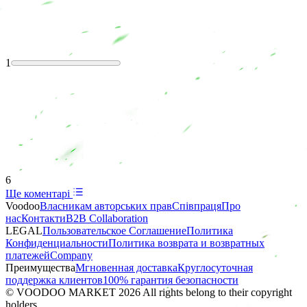
1
6
Ще коментарі
Voodoo
Власникам авторських прав
Співпраця
Про
нас
Контакти
B2B Collaboration
LEGAL
Пользовательское Соглашение
Политика
Конфиденциальности
Политика возврата и возвратных
платежей
Company
Преимущества
Мгновенная доставка
Круглосуточная
поддержка клиентов
100% гарантия безопасности
© VOODOO MARKET 2026 All rights belong to their copyright
holders.