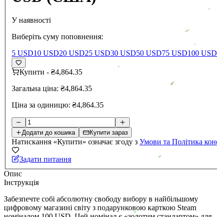
У наявності
Виберіть суму поповнення:
5 USD
10 USD
20 USD
25 USD
30 USD
50 USD
75 USD
100 USD
Купити
-
₴4,864.35
Загальна ціна:
₴4,864.35
Ціна за одиницю:
₴4,864.35
Додати до кошика
Купити зараз
Натискання «Купити» означає згоду з
Умови та Політика кон
Задати питання
Опис
Інструкція
Забезпечте собі абсолютну свободу вибору в найбільшому
цифровому магазині світу з подарунковою карткою Steam
номіналом 100 USD. Цей номінал є «золотим стандартом» для