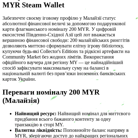
MYR Steam Wallet
Забезпечте своєму іговому профілю у Малайзії статус
абсолютної фінансової величі за допомогою подарункової
карти флагманського номіналу 200 MYR. У цифровій
екосистемі Південно-Східної Азії цей лот вважається
вершиною фінансової свободи: 200 малайзійських ринггітів
дозволяють миттєво сформувати елітну ігрову бібліотеку,
купуючи будь-які Collector's Editions та рідкісні артефакти на
Community Market без жодних лімітів. Використання
офіційного ваучера для регіону MY — це найнадійніший
спосіб зафіксувати максимальну суму на балансі в
національній валюті без прив’язки іноземних банківських
карток України.
Переваги номіналу 200 MYR
(Малайзія)
Найвищий ресурс:
Найвищий номінал для миттєвого
придбання всього бажаного контенту за одну
транзакцію в сторі MY.
Валютна ліквідність:
Поповнюйте баланс напряму в
MYR, зберігаючи доступ до найкращих регіональних