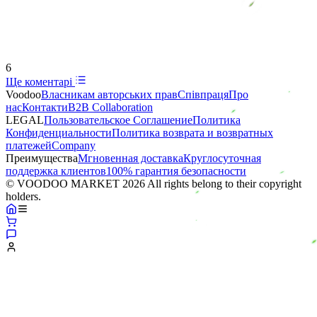
6
Ще коментарі
Voodoo
Власникам авторських прав
Співпраця
Про
нас
Контакти
B2B Collaboration
LEGAL
Пользовательское Соглашение
Политика
Конфиденциальности
Политика возврата и возвратных
платежей
Company
Преимущества
Мгновенная доставка
Круглосуточная
поддержка клиентов
100% гарантия безопасности
© VOODOO MARKET 2026 All rights belong to their copyright
holders.