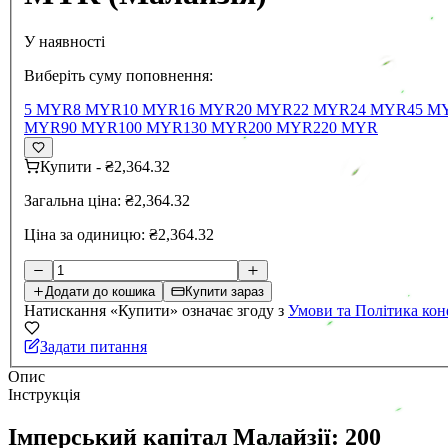
У наявності
Виберіть суму поповнення:
5 MYR
8 MYR
10 MYR
16 MYR
20 MYR
22 MYR
24 MYR
45 M
MYR
90 MYR
100 MYR
130 MYR
200 MYR
220 MYR
Купити
-
₴2,364.32
Загальна ціна:
₴2,364.32
Ціна за одиницю:
₴2,364.32
Додати до кошика
Купити зараз
Натискання «Купити» означає згоду з
Умови та Політика кон
Задати питання
Опис
Інструкція
Імперський капітал Малайзії: 200