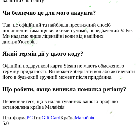
валютних зон світу.
Чи безпечно це для мого акаунта?
Так, це офіційний та найбільш престижний спосіб
поповнення гаманця великими сумами, передбачений Valve.
Ми надаємо лише ліцензійні коди від надійних
дистриб'юторів.
Який термін дії у цього коду?
Офіційні подарункові карти Steam не мають обмеженого
терміну придатності. Ви можете зберігати код або активувати
його в будь-який зручний момент після придбання.
Що робити, якщо виникла помилка регіону?
Переконайтеся, що в налаштуваннях вашого профілю
встановлена країна Малайзія.
Платформа
PC
Тип
Gift Card
Країна
Малайзія
5.0