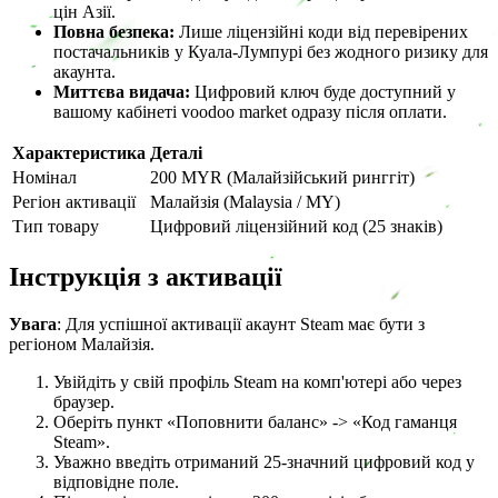
цін Азії.
Повна безпека:
Лише ліцензійні коди від перевірених
постачальників у Куала-Лумпурі без жодного ризику для
акаунта.
Миттєва видача:
Цифровий ключ буде доступний у
вашому кабінеті voodoo market одразу після оплати.
Характеристика
Деталі
Номінал
200 MYR (Малайзійський ринггіт)
Регіон активації
Малайзія (Malaysia / MY)
Тип товару
Цифровий ліцензійний код (25 знаків)
Інструкція з активації
Увага
: Для успішної активації акаунт Steam має бути з
регіоном Малайзія.
Увійдіть у свій профіль Steam на комп'ютері або через
браузер.
Оберіть пункт «Поповнити баланс» -> «Код гаманця
Steam».
Уважно введіть отриманий 25-значний цифровий код у
відповідне поле.