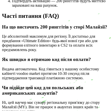
Підтвердіть активацію — 200 ринггітів будуть миттєво
зараховані на ваш рахунок.
Часті питання (FAQ)
На що вистачить 200 ринггітів у сторі Малайзії?
Це абсолютний максимум для регіону. Її достатньо для
придбання «Ultimate Edition» будь-якої нової гри або для
формування елітного інвентарю в CS2 та оплати всіх
предзамовлень року.
Як швидко я отримаю код після оплати?
Видача автоматична. Код з'явиться у вашому особистому
кабінеті voodoo market протягом 10-30 секунд після
підтвердження транзакції платіжною системою.
Чи підійде цей код для польських або
американських акаунтів?
Ні, цей ваучер має сувору регіональну прив'язку до стору
Малайзії (MY). Він не працює в акаунтах інших країн та