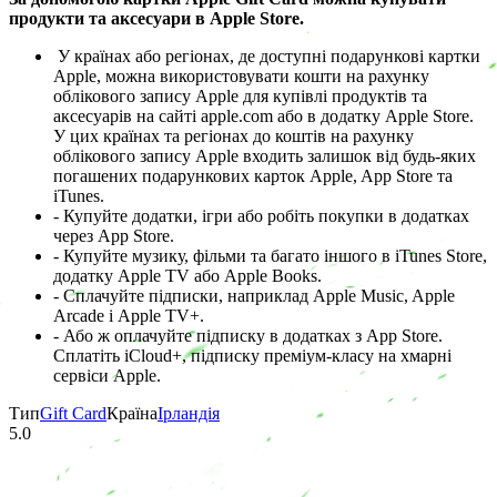
продукти та аксесуари в Apple Store.
У країнах або регіонах, де доступні подарункові картки
Apple, можна використовувати кошти на рахунку
облікового запису Apple для купівлі продуктів та
аксесуарів на сайті apple.com або в додатку Apple Store.
У цих країнах та регіонах до коштів на рахунку
облікового запису Apple входить залишок від будь-яких
погашених подарункових карток Apple, App Store та
iTunes.
- Купуйте додатки, ігри або робіть покупки в додатках
через App Store.
- Купуйте музику, фільми та багато іншого в iTunes Store,
додатку Apple TV або Apple Books.
- Сплачуйте підписки, наприклад Apple Music, Apple
Arcade і Apple TV+.
- Або ж оплачуйте підписку в додатках з App Store.
Сплатіть iCloud+, підписку преміум-класу на хмарні
сервіси Apple.
Тип
Gift Card
Країна
Ірландія
5.0