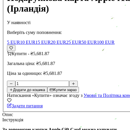
(Ірландія)
У наявності
Виберіть суму поповнення:
5 EUR
10 EUR
15 EUR
20 EUR
25 EUR
50 EUR
100 EUR
Купити
-
₴5,681.87
Загальна ціна:
₴5,681.87
Ціна за одиницю:
₴5,681.87
Додати до кошика
Купити зараз
Натискання «Купити» означає згоду з
Умови та Політика кон
Задати питання
Опис
Інструкція
За допомогою картки Apple Gift Card можна купувати