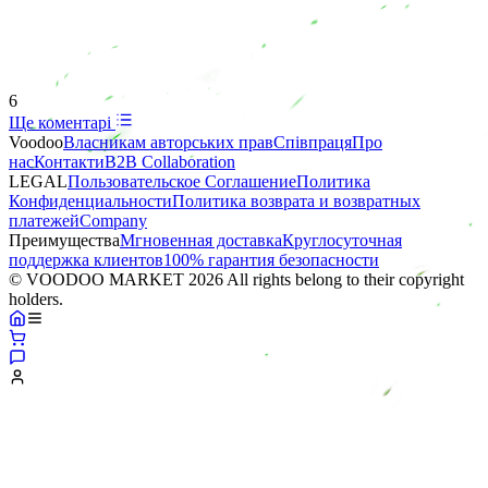
6
Ще коментарі
Voodoo
Власникам авторських прав
Співпраця
Про
нас
Контакти
B2B Collaboration
LEGAL
Пользовательское Соглашение
Политика
Конфиденциальности
Политика возврата и возвратных
платежей
Company
Преимущества
Мгновенная доставка
Круглосуточная
поддержка клиентов
100% гарантия безопасности
© VOODOO MARKET 2026 All rights belong to their copyright
holders.