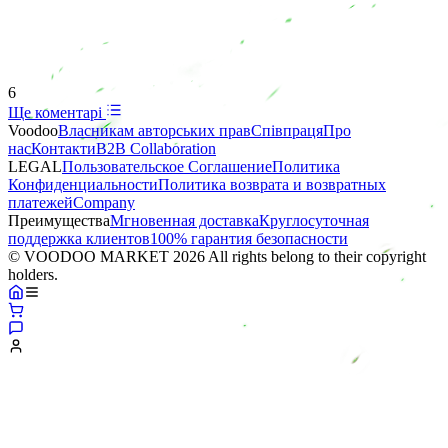
6
Ще коментарі
Voodoo
Власникам авторських прав
Співпраця
Про
нас
Контакти
B2B Collaboration
LEGAL
Пользовательское Соглашение
Политика
Конфиденциальности
Политика возврата и возвратных
платежей
Company
Преимущества
Мгновенная доставка
Круглосуточная
поддержка клиентов
100% гарантия безопасности
© VOODOO MARKET 2026 All rights belong to their copyright
holders.