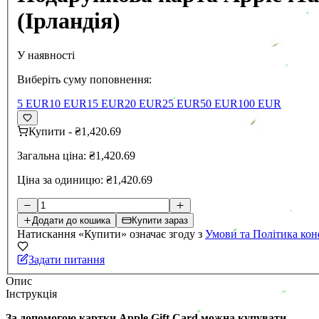
(Ірландія)
У наявності
Виберіть суму поповнення:
5 EUR
10 EUR
15 EUR
20 EUR
25 EUR
50 EUR
100 EUR
Купити
-
₴1,420.69
Загальна ціна:
₴1,420.69
Ціна за одиницю:
₴1,420.69
Додати до кошика
Купити зараз
Натискання «Купити» означає згоду з
Умови та Політика кон
Задати питання
Опис
Інструкція
За допомогою картки Apple Gift Card можна купувати