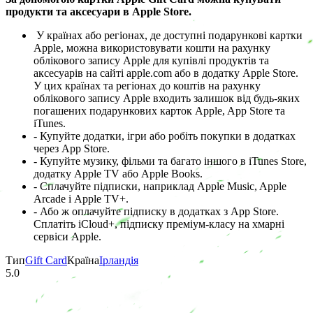
продукти та аксесуари в Apple Store.
У країнах або регіонах, де доступні подарункові картки
Apple, можна використовувати кошти на рахунку
облікового запису Apple для купівлі продуктів та
аксесуарів на сайті apple.com або в додатку Apple Store.
У цих країнах та регіонах до коштів на рахунку
облікового запису Apple входить залишок від будь-яких
погашених подарункових карток Apple, App Store та
iTunes.
- Купуйте додатки, ігри або робіть покупки в додатках
через App Store.
- Купуйте музику, фільми та багато іншого в iTunes Store,
додатку Apple TV або Apple Books.
- Сплачуйте підписки, наприклад Apple Music, Apple
Arcade і Apple TV+.
- Або ж оплачуйте підписку в додатках з App Store.
Сплатіть iCloud+, підписку преміум-класу на хмарні
сервіси Apple.
Тип
Gift Card
Країна
Ірландія
5.0