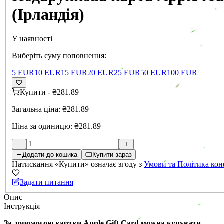
(Ірландія)
У наявності
Виберіть суму поповнення:
5 EUR
10 EUR
15 EUR
20 EUR
25 EUR
50 EUR
100 EUR
Купити
-
₴281.89
Загальна ціна:
₴281.89
Ціна за одиницю:
₴281.89
Додати до кошика
Купити зараз
Натискання «Купити» означає згоду з
Умови та Політика кон
Задати питання
Опис
Інструкція
За допомогою картки Apple Gift Card можна купувати