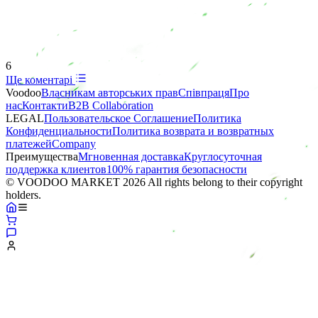
6
Ще коментарі
Voodoo
Власникам авторських прав
Співпраця
Про
нас
Контакти
B2B Collaboration
LEGAL
Пользовательское Соглашение
Политика
Конфиденциальности
Политика возврата и возвратных
платежей
Company
Преимущества
Мгновенная доставка
Круглосуточная
поддержка клиентов
100% гарантия безопасности
© VOODOO MARKET 2026 All rights belong to their copyright
holders.