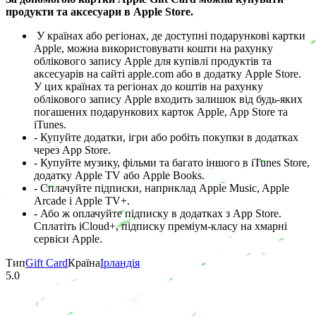
продукти та аксесуари в Apple Store.
У країнах або регіонах, де доступні подарункові картки
Apple, можна використовувати кошти на рахунку
облікового запису Apple для купівлі продуктів та
аксесуарів на сайті apple.com або в додатку Apple Store.
У цих країнах та регіонах до коштів на рахунку
облікового запису Apple входить залишок від будь-яких
погашених подарункових карток Apple, App Store та
iTunes.
- Купуйте додатки, ігри або робіть покупки в додатках
через App Store.
- Купуйте музику, фільми та багато іншого в iTunes Store,
додатку Apple TV або Apple Books.
- Сплачуйте підписки, наприклад Apple Music, Apple
Arcade і Apple TV+.
- Або ж оплачуйте підписку в додатках з App Store.
Сплатіть iCloud+, підписку преміум-класу на хмарні
сервіси Apple.
Тип
Gift Card
Країна
Ірландія
5.0